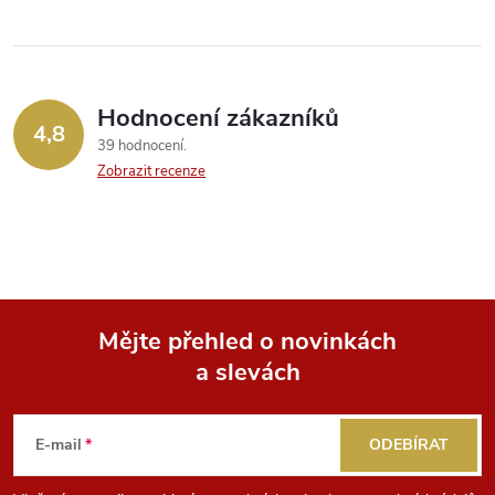
ů
ů
l
á
Hodnocení zákazníků
d
4,8
39 hodnocení
a
Zobrazit recenze
c
í
p
Mějte přehled o novinkách
r
a slevách
Z
v
k
á
E-mail
ODEBÍRAT
y