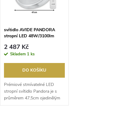
n
i
í
s
p
svítidlo AVIDE PANDORA
stropní LED 48W/3100lm
p
3000-6500K bílá
r
2 487 Kč
r
Skladem
1 ks
o
o
DO KOŠÍKU
d
d
Prémiové stmívatelné LED
u
stropní svítidlo Pandora je s
průměrem 47,5cm ojedinělým
u
velkým stropním ne...
k
k
O
t
t
v