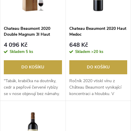
n
i
í
s
p
Chateau Beaumont 2020
Chateau Beaumont 2020 Haut
Double Magnum 3l Haut
Medoc
p
Medoc
r
4 096 Kč
648 Kč
r
Skladem
5 ks
Skladem
>20 ks
o
o
DO KOŠÍKU
DO KOŠÍKU
d
d
"Tabák, krabička na doutníky,
Ročník 2020 vtiskl vínu z
u
cedr a pepřové červené rybízy
Château Beaumont vynikající
se v nose objevují bez námahy.
koncentraci a hloubku. V
u
Čerstvé, ...
aromatice dominují če...
k
k
t
t