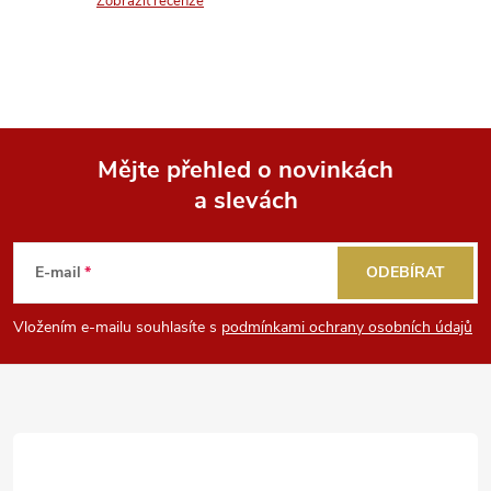
n
Zobrazit recenze
r
í
v
k
y
Mějte přehled o novinkách
v
a slevách
Z
ý
á
E-mail
ODEBÍRAT
p
p
i
Vložením e-mailu souhlasíte s
podmínkami ochrany osobních údajů
a
s
u
t