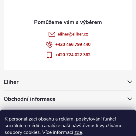
í
eliher
@
eliher.cz
+420 466 799 440
+420 724 022 362
Eliher
Obchodní informace
Partnerské weby
K personalizaci obsahu a reklam, poskytování funkcí
sociálních médií a analýze naší návštěvnosti využíváme
soubory cookies. Více informací
zde
.