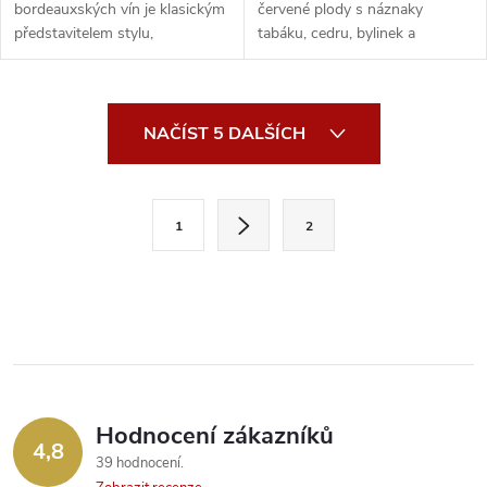
bordeauxských vín je klasickým
červené plody s náznaky
představitelem stylu,
tabáku, cedru, bylinek a
charakteristického pro v...
červených švestek. ...
O
NAČÍST 5 DALŠÍCH
v
l
S
1
2
t
á
r
d
á
a
n
k
c
o
í
v
Hodnocení zákazníků
4,8
á
p
39 hodnocení