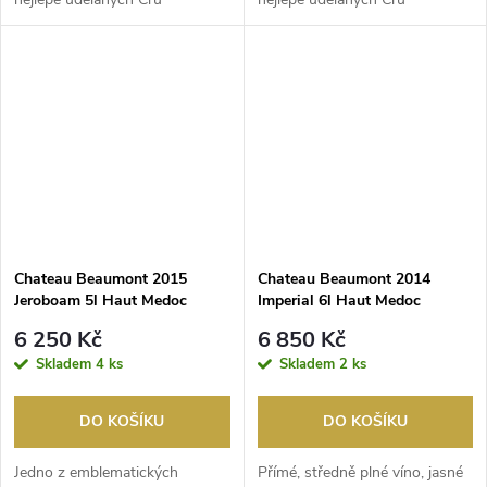
Bourgeois v Médocu." ...
Bourgeois v Médocu."V...
Chateau Beaumont 2015
Chateau Beaumont 2014
Jeroboam 5l Haut Medoc
Imperial 6l Haut Medoc
6 250 Kč
6 850 Kč
Skladem
4 ks
Skladem
2 ks
DO KOŠÍKU
DO KOŠÍKU
Jedno z emblematických
Přímé, středně plné víno, jasné