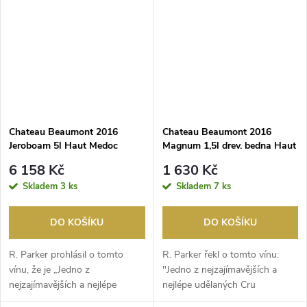
Chateau Beaumont 2016
Chateau Beaumont 2016
Jeroboam 5l Haut Medoc
Magnum 1,5l drev. bedna Haut
Medoc
6 158 Kč
1 630 Kč
Skladem
3 ks
Skladem
7 ks
DO KOŠÍKU
DO KOŠÍKU
R. Parker prohlásil o tomto
R. Parker řekl o tomto vínu:
vínu, že je „Jedno z
"Jedno z nejzajímavějších a
nejzajímavějších a nejlépe
nejlépe udělaných Cru
udělaných Cru Bourgeois ...
Bourgeois v Médocu....