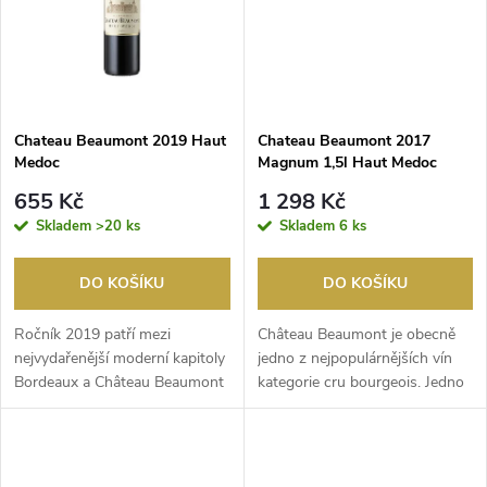
ů
ů
Chateau Beaumont 2019 Haut
Chateau Beaumont 2017
Medoc
Magnum 1,5l Haut Medoc
655 Kč
1 298 Kč
Skladem
>20 ks
Skladem
6 ks
DO KOŠÍKU
DO KOŠÍKU
Ročník 2019 patří mezi
Château Beaumont je obecně
nejvydařenější moderní kapitoly
jedno z nejpopulárnějších vín
Bordeaux a Château Beaumont
kategorie cru bourgeois. Jedno
v něm naplno ukaz...
z emblematic...