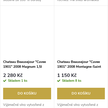
Cabernet Franc, kter...
červených...
Chateau Beausejour "Cuvee
Chateau Beausejour "Cuvee
1901" 2008 Magnum 1,5l
1901" 2008 Montagne-Saint
Montagne-SaintEmilion
Emilion
2 280 Kč
1 150 Kč
Skladem
1 ks
Skladem
8 ks
DO KOŠÍKU
DO KOŠÍKU
Výjimečné víno vytvořené z
Výjimečné víno vytvořené z