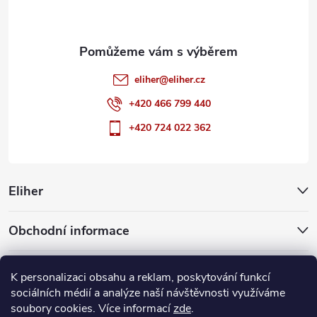
í
eliher
@
eliher.cz
+420 466 799 440
+420 724 022 362
Eliher
Obchodní informace
Partnerské weby
K personalizaci obsahu a reklam, poskytování funkcí
sociálních médií a analýze naší návštěvnosti využíváme
soubory cookies. Více informací
zde
.