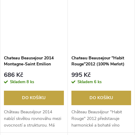
Chateau Beausejour 2014
Chateau Beausejour ''Habit
Montagne-Saint Emilion
Rouge''2012 (100% Merlot)
Montagne-Saint Emilion
686 Kč
995 Kč
Skladem
8 ks
Skladem
6 ks
DO KOŠÍKU
DO KOŠÍKU
Château Beauséjour 2014
Château Beauséjour "Habit
nabízí skvělou rovnováhu mezi
Rouge" 2012 představuje
ovocností a strukturou. Má
harmonické a bohaté víno
zářivě rubínovou ba...
složené ze 100 % Merlotu....