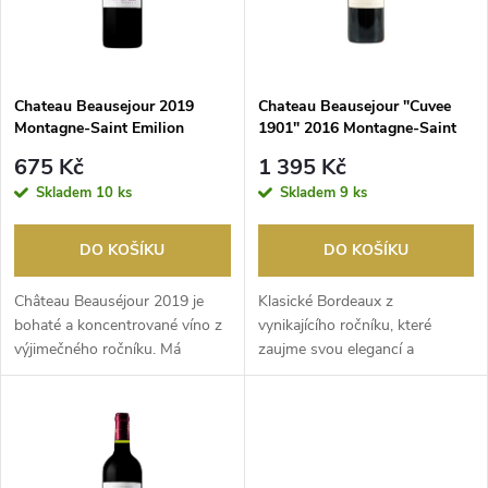
n
i
í
s
p
Chateau Beausejour 2019
Chateau Beausejour "Cuvee
Montagne-Saint Emilion
1901" 2016 Montagne-Saint
p
Emilion
r
675 Kč
1 395 Kč
r
Skladem
10 ks
Skladem
9 ks
o
o
DO KOŠÍKU
DO KOŠÍKU
d
d
Château Beauséjour 2019 je
Klasické Bordeaux z
u
bohaté a koncentrované víno z
vynikajícího ročníku, které
výjimečného ročníku. Má
zaujme svou elegancí a
u
hlubokou rubínovou ...
strukturou. Má hlubokou
k
rubín...
k
t
t