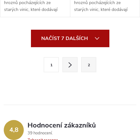
hroznů pocházejících ze
hroznů pocházejících ze
starých vinic, které dodávají
starých vinic, které dodávají
komplexnos...
komplexnost a inten...
O
NAČÍST 7 DALŠÍCH
v
l
S
1
2
t
á
r
d
á
a
n
k
c
o
í
v
Hodnocení zákazníků
4,8
á
p
39 hodnocení