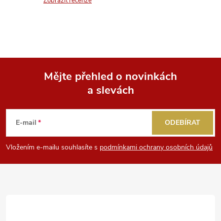
n
Zobrazit recenze
r
í
v
k
y
Mějte přehled o novinkách
v
a slevách
Z
ý
á
E-mail
ODEBÍRAT
p
p
i
Vložením e-mailu souhlasíte s
podmínkami ochrany osobních údajů
a
s
u
t