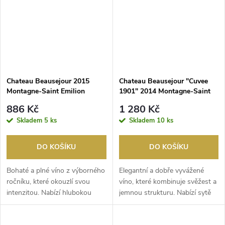
Chateau Beausejour 2015
Chateau Beausejour "Cuvee
Montagne-Saint Emilion
1901" 2014 Montagne-Saint
Emilion
886 Kč
1 280 Kč
Skladem
5 ks
Skladem
10 ks
DO KOŠÍKU
DO KOŠÍKU
Bohaté a plné víno z výborného
Elegantní a dobře vyvážené
ročníku, které okouzlí svou
víno, které kombinuje svěžest a
intenzitou. Nabízí hlubokou
jemnou strukturu. Nabízí sytě
rubínovou bar...
rubínovou b...