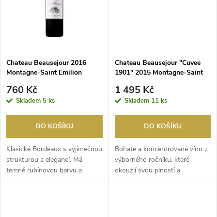
ů
ů
Chateau Beausejour 2016
Chateau Beausejour "Cuvee
Montagne-Saint Emilion
1901" 2015 Montagne-Saint
Emilion
760 Kč
1 495 Kč
Skladem
5 ks
Skladem
11 ks
DO KOŠÍKU
DO KOŠÍKU
Klasické Bordeaux s výjimečnou
Bohaté a koncentrované víno z
strukturou a elegancí. Má
výborného ročníku, které
temně rubínovou barvu a
okouzlí svou plností a
komplexní aromatiku...
hloubkou. Má temně rub...