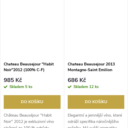
Chateau Beausejour ''Habit
Chateau Beausejour 2013
Noir''2012 (100% C-F)
Montagne-Saint Emilion
Montagne-Saint Emilion
985 Kč
686 Kč
Skladem
5 ks
Skladem
12 ks
DO KOŠÍKU
DO KOŠÍKU
Château Beauséjour "Habit
Elegantní a jemnější víno, které
Noir" 2012 je exkluzivní víno
odráží specifika náročnějšího
složené ze 100 % odrůdy
ročníku. Má svěží aromatiku