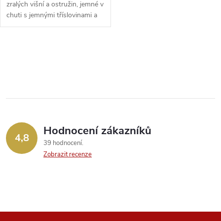
zralých višní a ostružin, jemné v
chuti s jemnými tříslovinami a
dlo...
O
v
l
á
Hodnocení zákazníků
d
4,8
39 hodnocení
a
Zobrazit recenze
c
í
p