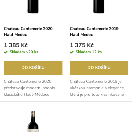
n
i
í
s
p
Chateau Cantemerle 2020
Chateau Cantemerle 2019
Haut Medoc
Haut Medoc
p
r
1 385 Kč
1 375 Kč
r
Skladem
>20 ks
Skladem
12 ks
o
o
DO KOŠÍKU
DO KOŠÍKU
d
d
Château Cantemerle 2020
Château Cantemerle 2019 je
u
představuje moderní podobu
ukázkou harmonie a elegance,
klasického Haut-Médocu.
která je pro toto klasifikované
u
Ročník se vyznačoval tepl...
vinařství ty...
k
k
t
t