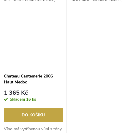
švestky a zemina. V chu...
švestky a zemina. V ch...
Chateau Cantemerle 2006
Haut Medoc
1 365 Kč
Skladem
16 ks
DO KOŠÍKU
Víno má vytříbenou vůni s tóny