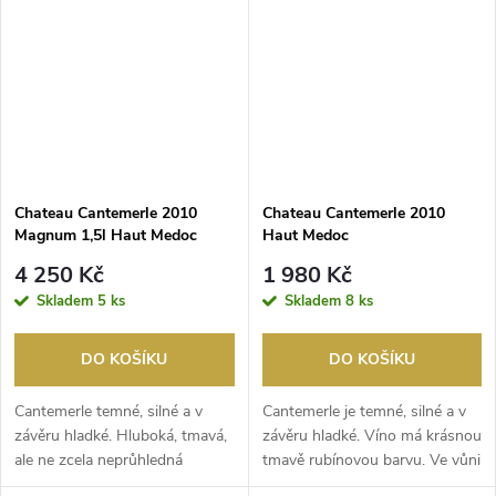
Chateau Cantemerle 2010
Chateau Cantemerle 2010
Magnum 1,5l Haut Medoc
Haut Medoc
4 250 Kč
1 980 Kč
Skladem
5 ks
Skladem
8 ks
DO KOŠÍKU
DO KOŠÍKU
Cantemerle temné, silné a v
Cantemerle je temné, silné a v
závěru hladké. Hluboká, tmavá,
závěru hladké. Víno má krásnou
ale ne zcela neprůhledná
tmavě rubínovou barvu. Ve vůni
rubínovo-červená...
se mís...