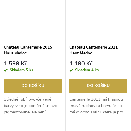
Chateau Cantemerle 2015
Chateau Cantemerle 2011
Haut Medoc
Haut Medoc
1 598 Kč
1 180 Kč
Skladem
5 ks
Skladem
4 ks
DO KOŠÍKU
DO KOŠÍKU
Středně rubínovo-červené
Cantemerle 2011 má krásnou
barvy, víno je poměrně tmavě
tmavě rubínovou barvu. Víno
pigmentované, ale není
má ovocnou vůni, která je pro
neprůhledné. Aromata uk...
region typická....