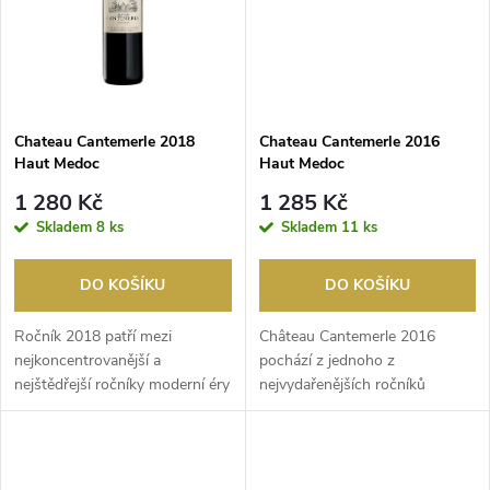
ů
ů
Chateau Cantemerle 2018
Chateau Cantemerle 2016
Haut Medoc
Haut Medoc
1 280 Kč
1 285 Kč
Skladem
8 ks
Skladem
11 ks
DO KOŠÍKU
DO KOŠÍKU
Ročník 2018 patří mezi
Château Cantemerle 2016
nejkoncentrovanější a
pochází z jednoho z
nejštědřejší ročníky moderní éry
nejvydařenějších ročníků
Bordeaux. Teplé a slun...
posledních desetiletí v
Bordeau...