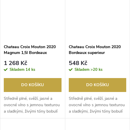
Chateau Croix Mouton 2020
Chateau Croix Mouton 2020
Magnum 1,5l Bordeaux
Bordeaux superieur
superieur
1 268 Kč
548 Kč
Skladem
14 ks
Skladem
>20 ks
DO KOŠÍKU
DO KOŠÍKU
Středně plné, svěží, jasné a
Středně plné, svěží, jasné a
ovocné víno s jemnou texturou
ovocné víno s jemnou texturou
a sladkými, živými tóny bobulí
a sladkými, živými tóny bobulí
v...
ve vůni a ...