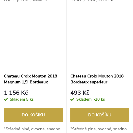
lahodné. Je...
lahodné. Je...
Chateau Croix Mouton 2018
Chateau Croix Mouton 2018
Magnum 1,5l Bordeaux
Bordeaux superieur
superieur
1 156 Kč
493 Kč
Skladem
5 ks
Skladem
>20 ks
DO KOŠÍKU
DO KOŠÍKU
"Středně plné, ovocné, snadno
"Středně plné, ovocné, snadno