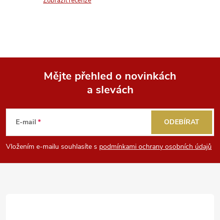
n
Zobrazit recenze
r
í
v
k
y
Mějte přehled o novinkách
v
a slevách
Z
ý
á
E-mail
ODEBÍRAT
p
p
i
Vložením e-mailu souhlasíte s
podmínkami ochrany osobních údajů
a
s
u
t