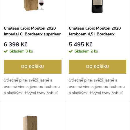
n
i
í
s
p
Chateau Croix Mouton 2020
Chateau Croix Mouton 2020
Imperial 6l Bordeaux superieur
Jeroboam 4,5 l Bordeaux
p
superieur
r
6 398 Kč
5 495 Kč
r
Skladem
3 ks
Skladem
2 ks
o
o
DO KOŠÍKU
DO KOŠÍKU
d
d
Středně plné, svěží, jasné a
Středně plné, svěží, jasné a
u
ovocné víno s jemnou texturou
ovocné víno s jemnou texturou
a sladkými, živými tóny bobulí
a sladkými, živými tóny bobulí
u
ve vůni a ...
ve vůni a ...
k
k
t
t