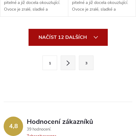
pitelné a již docela okouzlující.
pitelné a již docela okouzlující.
Ovoce je zralé, sladké a
Ovoce je zralé, sladké a
lahodné. Je...
lahodné. Je...
O
NAČÍST 12 DALŠÍCH
v
l
S
1
3
t
á
r
d
á
a
n
k
c
o
í
v
Hodnocení zákazníků
4,8
á
p
39 hodnocení