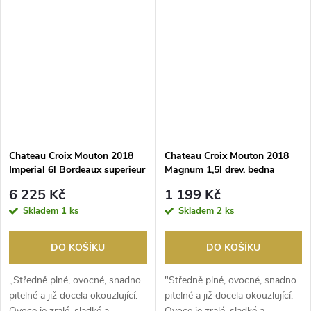
Chateau Croix Mouton 2018
Chateau Croix Mouton 2018
Imperial 6l Bordeaux superieur
Magnum 1,5l drev. bedna
Bordeaux superieur
6 225 Kč
1 199 Kč
Skladem
1 ks
Skladem
2 ks
DO KOŠÍKU
DO KOŠÍKU
„Středně plné, ovocné, snadno
"Středně plné, ovocné, snadno
pitelné a již docela okouzlující.
pitelné a již docela okouzlující.
Ovoce je zralé, sladké a
Ovoce je zralé, sladké a