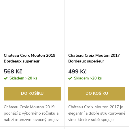
Chateau Croix Mouton 2019
Chateau Croix Mouton 2017
Bordeaux superieur
Bordeaux superieur
568 Kč
499 Kč
Skladem
>20 ks
Skladem
>20 ks
DO KOŠÍKU
DO KOŠÍKU
Château Croix Mouton 2019
Château Croix Mouton 2017 je
pochází z výborného ročníku a
elegantní a dobře strukturované
nabízí intenzivní ovocný projev
víno, které v sobě spojuje
a jemnou koř...
svěžest i bo...