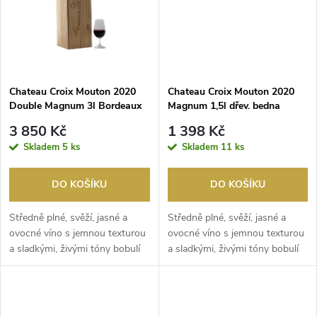
ů
ů
Chateau Croix Mouton 2020
Chateau Croix Mouton 2020
Double Magnum 3l Bordeaux
Magnum 1,5l dřev. bedna
superieur
Bordeaux superieur
3 850 Kč
1 398 Kč
Skladem
5 ks
Skladem
11 ks
DO KOŠÍKU
DO KOŠÍKU
Středně plné, svěží, jasné a
Středně plné, svěží, jasné a
ovocné víno s jemnou texturou
ovocné víno s jemnou texturou
a sladkými, živými tóny bobulí
a sladkými, živými tóny bobulí
ve vůni a ...
ve vůni a ...