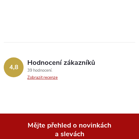
O
v
l
á
Hodnocení zákazníků
d
4,8
39 hodnocení
a
Zobrazit recenze
c
í
p
Mějte přehled o novinkách
r
a slevách