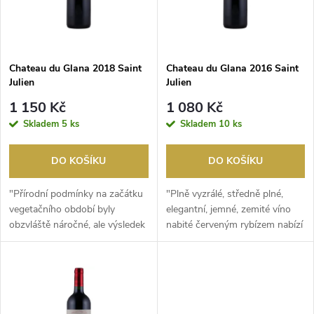
n
i
í
s
p
Chateau du Glana 2018 Saint
Chateau du Glana 2016 Saint
Julien
Julien
p
r
1 150 Kč
1 080 Kč
r
Skladem
5 ks
Skladem
10 ks
o
o
DO KOŠÍKU
DO KOŠÍKU
d
d
"Přírodní podmínky na začátku
"Plně vyzrálé, středně plné,
u
vegetačního období byly
elegantní, jemné, zemité víno
obzvláště náročné, ale výsledek
nabité červeným rybízem nabízí
u
je nádherný. S...
tabák, ced...
k
k
t
t