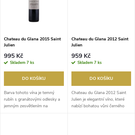
ů
ů
Chateau du Glana 2015 Saint
Chateau du Glana 2012 Saint
Julien
Julien
995 Kč
959 Kč
Skladem
7 ks
Skladem
7 ks
DO KOŠÍKU
DO KOŠÍKU
Barva tohoto vína je temný
Chateau du Glana 2012 Saint
rubín s granátovými odlesky a
Julien je elegantní víno, které
jemným zesvětlením na
nabízí bohatou vůni černého
okrajích. Aroma vás o...
rybízu, třeš...