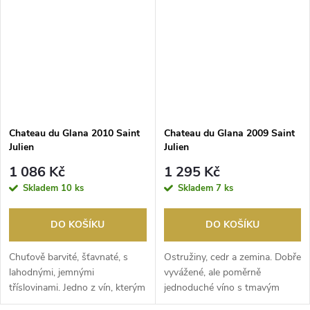
Chateau du Glana 2010 Saint
Chateau du Glana 2009 Saint
Julien
Julien
1 086 Kč
1 295 Kč
Skladem
10 ks
Skladem
7 ks
DO KOŠÍKU
DO KOŠÍKU
Chuťově barvité, šťavnaté, s
Ostružiny, cedr a zemina. Dobře
lahodnými, jemnými
vyvážené, ale poměrně
tříslovinami. Jedno z vín, kterým
jednoduché víno s tmavým
tento ročník jedn...
bobulovým ovocem.