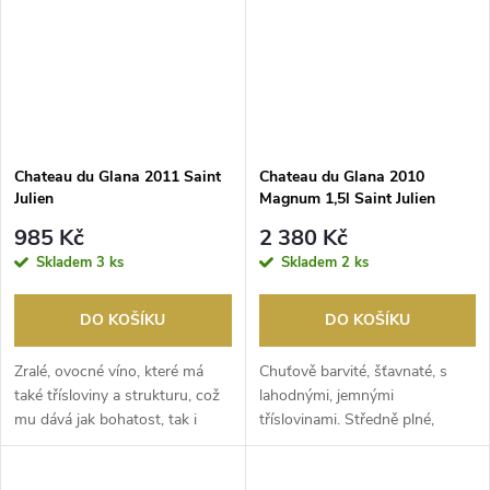
Chateau du Glana 2011 Saint
Chateau du Glana 2010
Julien
Magnum 1,5l Saint Julien
985 Kč
2 380 Kč
Skladem
3 ks
Skladem
2 ks
DO KOŠÍKU
DO KOŠÍKU
Zralé, ovocné víno, které má
Chuťově barvité, šťavnaté, s
také třísloviny a strukturu, což
lahodnými, jemnými
mu dává jak bohatost, tak i
tříslovinami. Středně plné,
pevný, hut...
jemné víno, které je již...