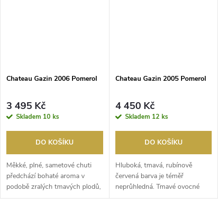
Chateau Gazin 2006 Pomerol
Chateau Gazin 2005 Pomerol
3 495 Kč
4 450 Kč
Skladem
10 ks
Skladem
12 ks
DO KOŠÍKU
DO KOŠÍKU
Měkké, plné, sametové chuti
Hluboká, tmavá, rubínově
předchází bohaté aroma v
červená barva je téměř
podobě zralých tmavých plodů,
neprůhledná. Tmavé ovocné
lékořice a kávy....
aroma je překryto tóny tab...