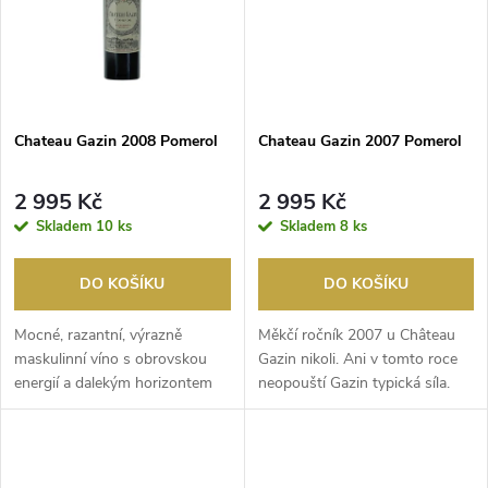
ů
ů
Chateau Gazin 2008 Pomerol
Chateau Gazin 2007 Pomerol
2 995 Kč
2 995 Kč
Skladem
10 ks
Skladem
8 ks
DO KOŠÍKU
DO KOŠÍKU
Mocné, razantní, výrazně
Měkčí ročník 2007 u Château
maskulinní víno s obrovskou
Gazin nikoli. Ani v tomto roce
energií a dalekým horizontem
neopouští Gazin typická síla.
dalšího vyzrávání...
Vůně praže...