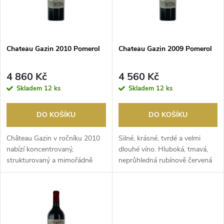
n
i
í
s
p
Chateau Gazin 2010 Pomerol
Chateau Gazin 2009 Pomerol
p
r
4 860 Kč
4 560 Kč
r
Skladem
12 ks
Skladem
12 ks
o
o
DO KOŠÍKU
DO KOŠÍKU
d
d
Château Gazin v ročníku 2010
Silné, krásné, tvrdé a velmi
u
nabízí koncentrovaný,
dlouhé víno. Hluboká, tmavá,
strukturovaný a mimořádně
neprůhledná rubínově červená
u
vyvážený Pomerol. Cabe...
barva drží t...
k
k
t
t