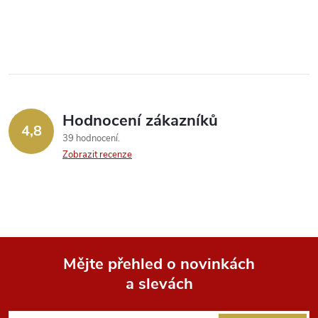
O
v
l
á
Hodnocení zákazníků
d
4,8
39 hodnocení
a
Zobrazit recenze
c
í
p
Mějte přehled o novinkách
r
a slevách
Z
v