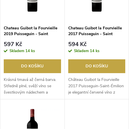
n
i
í
s
p
Chateau Guibot la Fourvieille
Chateau Guibot la Fourvieille
2019 Puisseguin - Saint
2017 Puisseguin - Saint
p
Emilion
Emilion
r
597 Kč
594 Kč
r
Skladem
14 ks
Skladem
14 ks
o
o
DO KOŠÍKU
DO KOŠÍKU
d
d
Krásná tmavá až černá barva.
Château Guibot la Fourvieille
u
Středně plné, svěží víno se
2017 Puisseguin-Saint-Émilion
švestkovým nádechem a
je elegantní červené víno z
u
jemnou texturou s kvě...
pravého ...
k
k
t
t