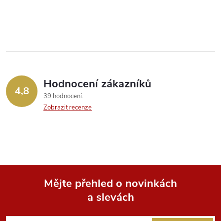
O
v
l
á
Hodnocení zákazníků
d
4,8
39 hodnocení
a
Zobrazit recenze
c
í
p
Mějte přehled o novinkách
r
a slevách
Z
v