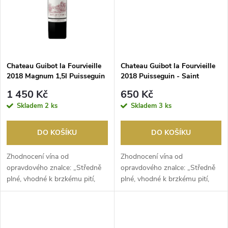
ů
ů
Chateau Guibot la Fourvieille
Chateau Guibot la Fourvieille
2018 Magnum 1,5l Puisseguin
2018 Puisseguin - Saint
- Saint Emilion
Emilion
1 450 Kč
650 Kč
Skladem
2 ks
Skladem
3 ks
DO KOŠÍKU
DO KOŠÍKU
Zhodnocení vína od
Zhodnocení vína od
opravdového znalce: „Středně
opravdového znalce: „Středně
plné, vhodné k brzkému pití,
plné, vhodné k brzkému pití,
svěží, šťavnaté, se zam...
svěží, šťavnaté, se zam...