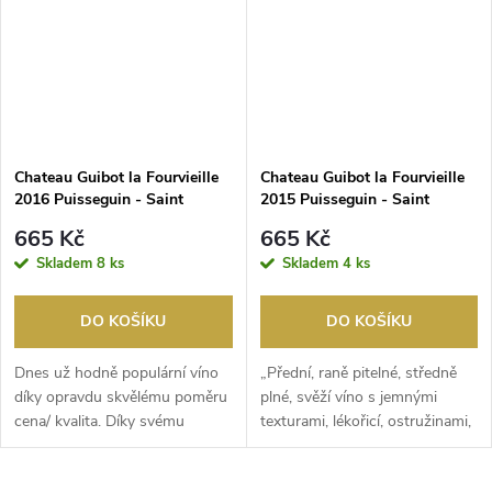
Chateau Guibot la Fourvieille
Chateau Guibot la Fourvieille
2016 Puisseguin - Saint
2015 Puisseguin - Saint
Emilion
Emilion
665 Kč
665 Kč
Skladem
8 ks
Skladem
4 ks
DO KOŠÍKU
DO KOŠÍKU
Dnes už hodně populární víno
„Přední, raně pitelné, středně
díky opravdu skvělému poměru
plné, svěží víno s jemnými
cena/ kvalita. Díky svému
texturami, lékořicí, ostružinami,
terroiru v roční...
vanilkou...