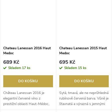
Chateau Lanessan 2016 Haut
Chateau Lanessan 2015 Haut
Medoc
Medoc
689 Kč
695 Kč
Skladem
17 ks
Skladem
15 ks
DO KOŠÍKU
DO KOŠÍKU
Château Lanessan 2016 je
Sytá, tmavá, ale ne neprůhledná
elegantní červené víno z
rubínově červená barva. Vůně je
prestižní oblasti Haut-Médoc,
šťavnatá a výrazná s jemnými
které dokonale ztěle...
tóny če...