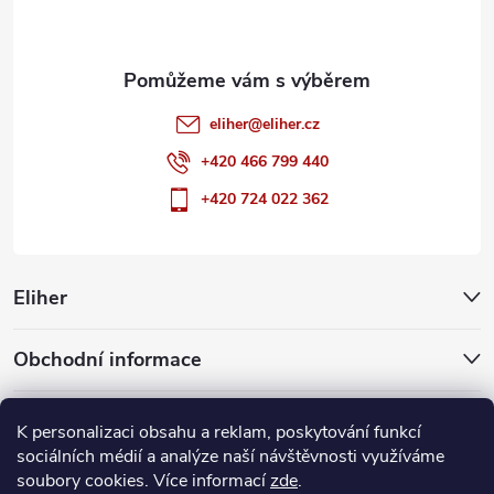
í
eliher
@
eliher.cz
+420 466 799 440
+420 724 022 362
Eliher
Obchodní informace
Partnerské weby
K personalizaci obsahu a reklam, poskytování funkcí
sociálních médií a analýze naší návštěvnosti využíváme
soubory cookies. Více informací
zde
.