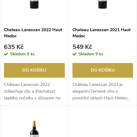
n
i
í
s
p
Chateau Lanessan 2022 Haut
Chateau Lanessan 2021 Haut
Medoc
Medoc
p
r
635 Kč
549 Kč
r
Skladem
6 ks
Skladem
9 ks
o
o
DO KOŠÍKU
DO KOŠÍKU
d
d
Château Lanessan 2022
Château Lanessan 2021 je
u
ztělesňuje sílu a šťavnatost
elegantní červené víno z
teplého ročníku s důrazem na
prestižní oblasti Haut-Médoc,
u
zralé, tmavé ovoce a...
které sází na čistot...
k
k
t
t