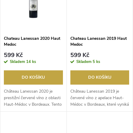
ů
ů
Chateau Lanessan 2020 Haut
Chateau Lanessan 2019 Haut
Medoc
Medoc
599 Kč
599 Kč
Skladem
14 ks
Skladem
5 ks
DO KOŠÍKU
DO KOŠÍKU
Château Lanessan 2020 je
Château Lanessan 2019 je
prestižní červené víno z oblasti
červené víno z apelace Haut-
Haut-Médoc v Bordeaux. Tento
Médoc v Bordeaux, které vyniká
ročník je oce...
svou bohatostí a...