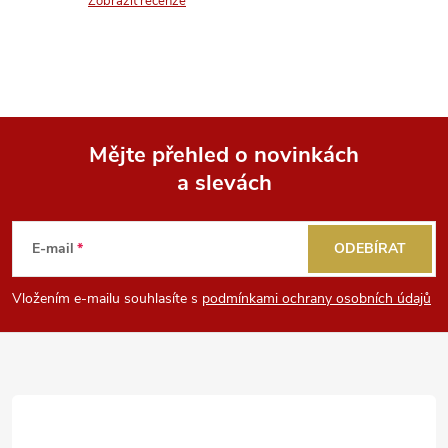
n
Zobrazit recenze
r
í
v
k
y
Mějte přehled o novinkách
v
a slevách
Z
ý
á
E-mail
ODEBÍRAT
p
p
i
Vložením e-mailu souhlasíte s
podmínkami ochrany osobních údajů
a
s
u
t