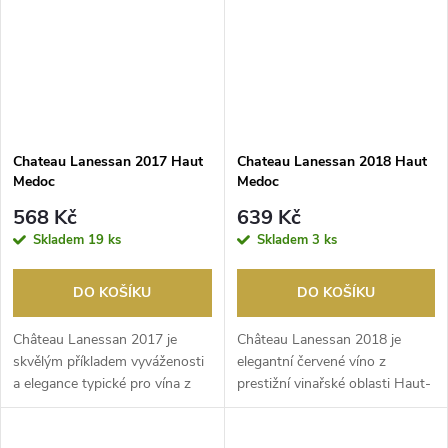
Chateau Lanessan 2017 Haut
Chateau Lanessan 2018 Haut
Medoc
Medoc
568 Kč
639 Kč
Skladem
19 ks
Skladem
3 ks
DO KOŠÍKU
DO KOŠÍKU
Château Lanessan 2017 je
Château Lanessan 2018 je
skvělým příkladem vyváženosti
elegantní červené víno z
a elegance typické pro vína z
prestižní vinařské oblasti Haut-
apelace Haut-Mé...
Médoc v Bordeaux. ...