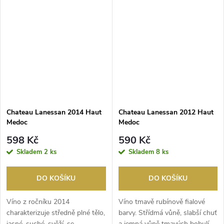
Chateau Lanessan 2014 Haut
Chateau Lanessan 2012 Haut
Medoc
Medoc
598 Kč
590 Kč
Skladem
2 ks
Skladem
8 ks
DO KOŠÍKU
DO KOŠÍKU
Víno z ročníku 2014
Víno tmavě rubínově fialové
charakterizuje středně plné tělo,
barvy. Střídmá vůně, slabší chuť
jasné, suché, svěží, se
a jemná vůně tmavých bobulí.