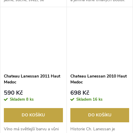
zaměřením na akcenty č...
Na patře h...
Chateau Lanessan 2011 Haut
Chateau Lanessan 2010 Haut
Medoc
Medoc
590 Kč
698 Kč
Skladem
8 ks
Skladem
16 ks
DO KOŠÍKU
DO KOŠÍKU
Víno má světlejší barvu a vůni
Historie Ch. Lanessan je