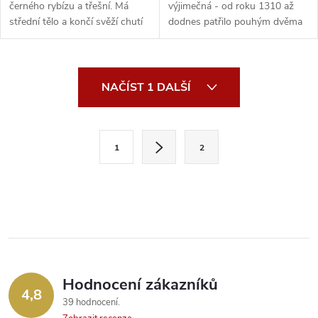
černého rybízu a třešní. Má
výjimečná - od roku 1310 až
střední tělo a končí svěží chutí
dodnes patřilo pouhým dvěma
brusine...
rodinám. Až do rok...
O
NAČÍST 1 DALŠÍ
v
l
S
1
2
t
á
r
d
á
a
n
k
c
o
í
v
Hodnocení zákazníků
4,8
á
p
39 hodnocení