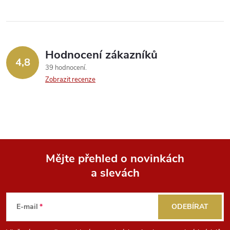
ů
ů
l
á
Hodnocení zákazníků
d
4,8
39 hodnocení
a
Zobrazit recenze
c
í
p
Mějte přehled o novinkách
r
a slevách
Z
v
k
á
E-mail
ODEBÍRAT
y