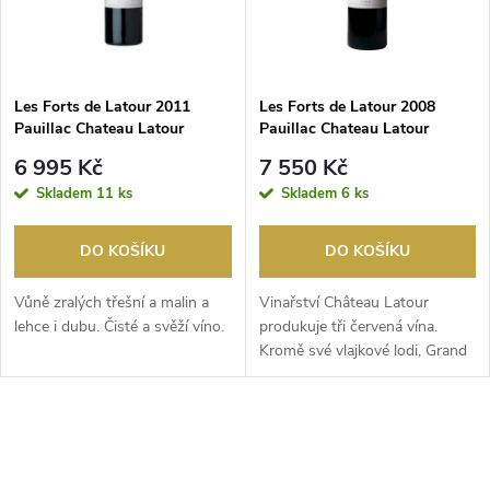
n
i
í
s
p
Les Forts de Latour 2011
Les Forts de Latour 2008
Pauillac Chateau Latour
Pauillac Chateau Latour
p
r
6 995 Kč
7 550 Kč
r
Skladem
11 ks
Skladem
6 ks
o
o
DO KOŠÍKU
DO KOŠÍKU
d
d
Vůně zralých třešní a malin a
Vinařství Château Latour
u
lehce i dubu. Čisté a svěží víno.
produkuje tři červená vína.
Kromě své vlajkové lodi, Grand
u
vin de Château ...
k
k
O
t
t
v