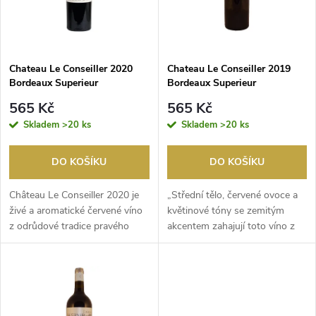
n
i
í
s
p
Chateau Le Conseiller 2020
Chateau Le Conseiller 2019
Bordeaux Superieur
Bordeaux Superieur
p
r
565 Kč
565 Kč
r
Skladem
>20 ks
Skladem
>20 ks
o
o
DO KOŠÍKU
DO KOŠÍKU
d
d
Château Le Conseiller 2020 je
„Střední tělo, červené ovoce a
u
živé a aromatické červené víno
květinové tóny se zemitým
z odrůdové tradice pravého
akcentem zahajují toto víno z
u
břehu Bordea...
100 % starých...
k
k
t
t