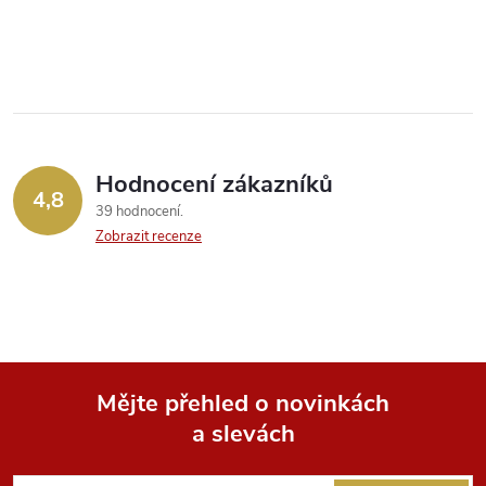
O
v
l
á
Hodnocení zákazníků
d
4,8
39 hodnocení
a
Zobrazit recenze
c
í
p
Mějte přehled o novinkách
r
a slevách
Z
v