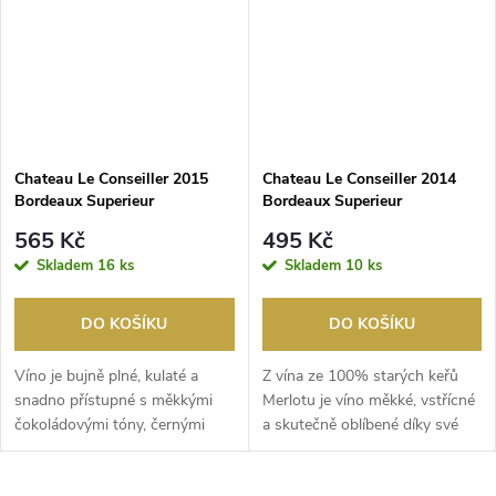
Chateau Le Conseiller 2015
Chateau Le Conseiller 2014
Bordeaux Superieur
Bordeaux Superieur
565 Kč
495 Kč
Skladem
16 ks
Skladem
10 ks
DO KOŠÍKU
DO KOŠÍKU
Víno je bujně plné, kulaté a
Z vína ze 100% starých keřů
snadno přístupné s měkkými
Merlotu je víno měkké, vstřícné
čokoládovými tóny, černými
a skutečně oblíbené díky své
třešněmi, espress...
přímé, slad...