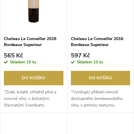
ů
ů
Chateau Le Conseiller 2018
Chateau Le Conseiller 2016
Bordeaux Superieur
Bordeaux Superieur
565 Kč
597 Kč
Skladem
19 ks
Skladem
10 ks
DO KOŠÍKU
DO KOŠÍKU
"Zralé, kulaté, středně plné a
"Vynikající příklad cenově
ovocné víno, s bohatými,
dostupného bordeauxského
šťavnatými švestkami,
vína, s jemnou texturou,
čokoládou, lékořicí a ...
zralými, sladkými, tmav...