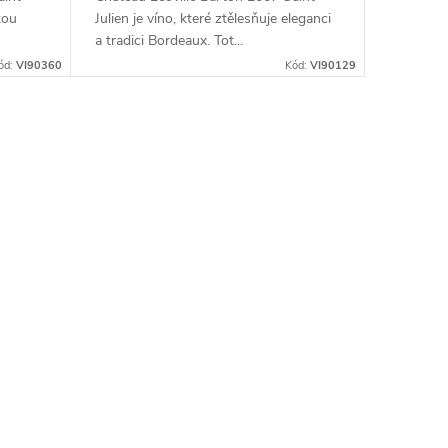
kou
Julien je víno, které ztělesňuje eleganci
a tradici Bordeaux. Tot...
ód:
VI90360
Kód:
VI90129