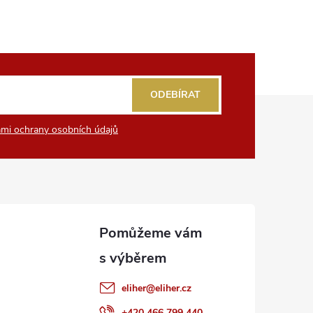
ODEBÍRAT
mi ochrany osobních údajů
eliher
@
eliher.cz
+420 466 799 440