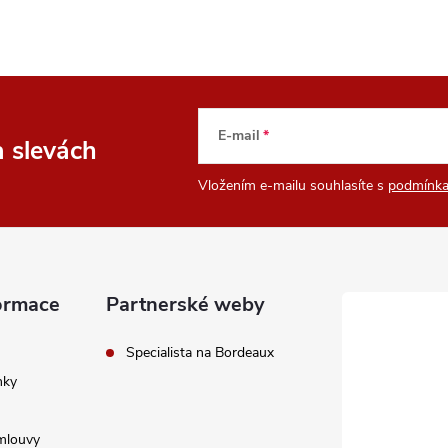
E-mail
a slevách
Vložením e-mailu souhlasíte s
podmínka
ormace
Partnerské weby
Specialista na Bordeaux
nky
mlouvy