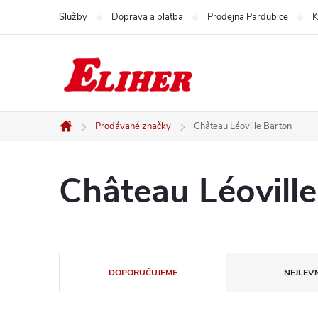
Přejít
Služby
Doprava a platba
Prodejna Pardubice
K
na
obsah
Prodávané značky
Château Léoville Barton
Domů
Château Léovill
Ř
DOPORUČUJEME
NEJLEVN
a