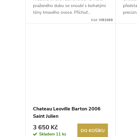
d
k
praženého dubu se snoubí s bohatými
předsta
u
tóny tmavého ovoce. Příchuť...
precizní
t
Kód:
VI91069
k
ů
t
ů
Chateau Leoville Barton 2006
Saint Julien
3 650 Kč
DO KOŠÍKU
Skladem
11 ks