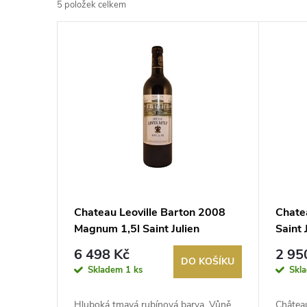
5
položek celkem
z
V
e
ý
n
p
í
i
p
s
r
p
Chateau Leoville Barton 2008
Chate
o
Magnum 1,5l Saint Julien
Saint 
r
d
6 498 Kč
2 95
DO KOŠÍKU
o
Skladem
1 ks
Skl
u
Hluboká tmavá rubínová barva. Vůně
Châtea