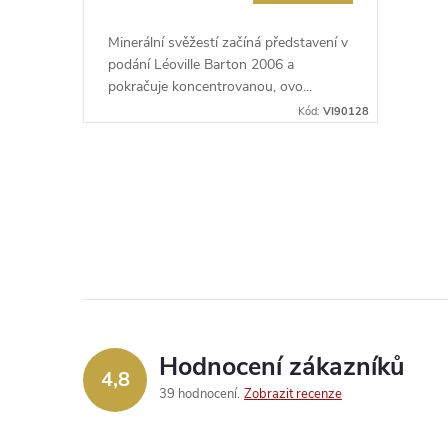
Minerální svěžestí začíná představení v
podání Léoville Barton 2006 a
pokračuje koncentrovanou, ovo...
Kód:
VI90128
O
v
l
á
d
Hodnocení zákazníků
4,8
a
39 hodnocení
Zobrazit recenze
c