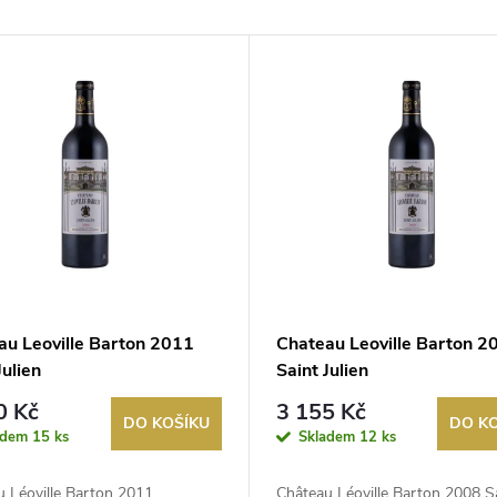
au Leoville Barton 2011
Chateau Leoville Barton 2
Julien
Saint Julien
0 Kč
3 155 Kč
DO KOŠÍKU
DO K
adem
15 ks
Skladem
12 ks
u Léoville Barton 2011
Château Léoville Barton 2008 S