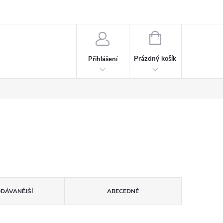
rdeaux
Kariéra
NÁKUPNÍ
KOŠÍK
Prázdný košík
Přihlášení
ODÁVANĚJŠÍ
ABECEDNĚ