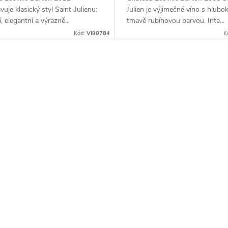
vuje klasický styl Saint-Julienu:
Julien je výjimečné víno s hlubo
, elegantní a výrazně...
tmavě rubínovou barvou. Inte...
Kód:
VI90784
K