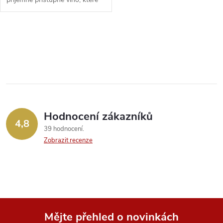
odráží náročnost...
O
v
l
á
Hodnocení zákazníků
d
4,8
39 hodnocení
a
Zobrazit recenze
c
í
p
Mějte přehled o novinkách
r