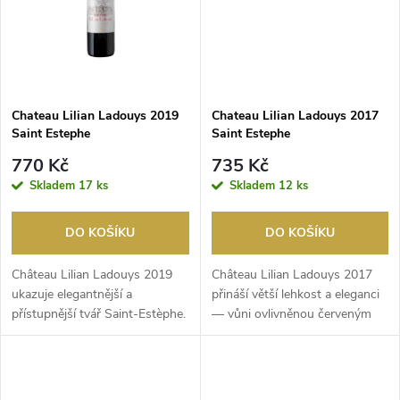
ů
ů
Chateau Lilian Ladouys 2019
Chateau Lilian Ladouys 2017
Saint Estephe
Saint Estephe
770 Kč
735 Kč
Skladem
17 ks
Skladem
12 ks
DO KOŠÍKU
DO KOŠÍKU
Château Lilian Ladouys 2019
Château Lilian Ladouys 2017
ukazuje elegantnější a
přináší větší lehkost a eleganci
přístupnější tvář Saint-Estèphe.
— vůni ovlivněnou červeným
Ve vůni se snoub...
ovocem, troc...