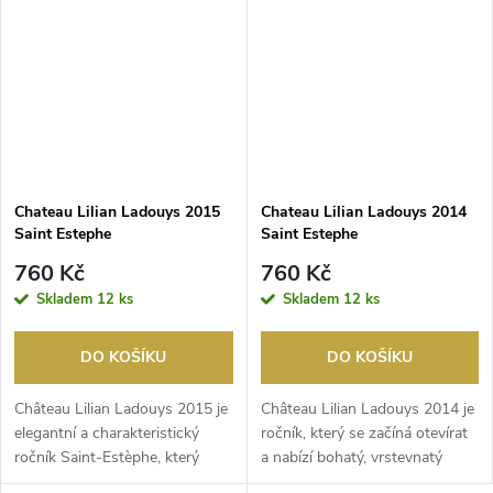
Chateau Lilian Ladouys 2015
Chateau Lilian Ladouys 2014
Saint Estephe
Saint Estephe
760 Kč
760 Kč
Skladem
12 ks
Skladem
12 ks
DO KOŠÍKU
DO KOŠÍKU
Château Lilian Ladouys 2015 je
Château Lilian Ladouys 2014 je
elegantní a charakteristický
ročník, který se začíná otevírat
ročník Saint-Estèphe, který
a nabízí bohatý, vrstevnatý
kombinuje si...
profil s...