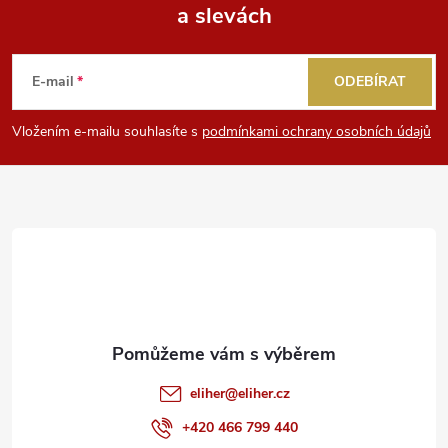
a slevách
Z
v
k
á
E-mail
ODEBÍRAT
y
p
Vložením e-mailu souhlasíte s
podmínkami ochrany osobních údajů
v
a
ý
t
p
i
í
s
u
eliher
@
eliher.cz
+420 466 799 440