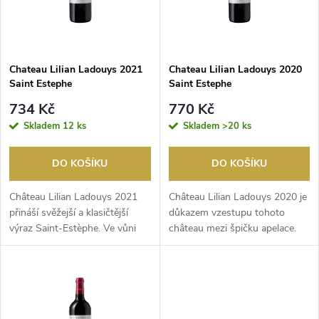
n
i
í
s
p
Chateau Lilian Ladouys 2021
Chateau Lilian Ladouys 2020
Saint Estephe
Saint Estephe
p
r
734 Kč
770 Kč
r
Skladem
12 ks
Skladem
>20 ks
o
o
DO KOŠÍKU
DO KOŠÍKU
d
d
Château Lilian Ladouys 2021
Château Lilian Ladouys 2020 je
u
přináší svěžejší a klasičtější
důkazem vzestupu tohoto
výraz Saint-Estèphe. Ve vůni
château mezi špičku apelace.
u
dominují tón...
Víno působí konc...
k
k
t
t