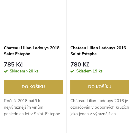
Chateau Lilian Ladouys 2018
Chateau Lilian Ladouys 2016
Saint Estephe
Saint Estephe
785 Kč
780 Kč
Skladem
>20 ks
Skladem
19 ks
DO KOŠÍKU
DO KOŠÍKU
Ročník 2018 patří k
Château Lilian Ladouys 2016 je
nejvýraznějším vínům
označován v odborných kruzích
posledních let v Saint-Estèphe.
jako jeden z výraznějších
Víno se prezentuje hlubokou...
posledních le...