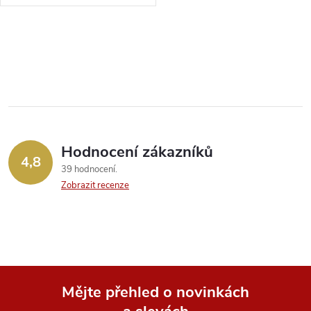
rybíz, s je...
O
v
l
á
Hodnocení zákazníků
d
4,8
39 hodnocení
a
Zobrazit recenze
c
í
p
Mějte přehled o novinkách
r