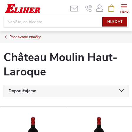
Přejít
NÁKUPNÍ
KOŠÍK
na
obsah
HLEDAT
Prodávané značky
Château Moulin Haut-
Laroque
Ř
Doporučujeme
a
Nejlevnější
V
Nejdražší
z
ý
Nejprodávanější