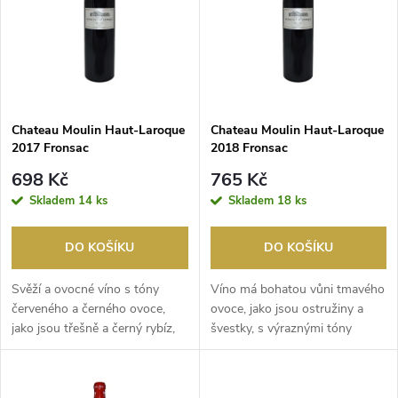
e
p
Abecedně
n
i
í
s
p
Chateau Moulin Haut-Laroque
Chateau Moulin Haut-Laroque
2017 Fronsac
2018 Fronsac
p
r
698 Kč
765 Kč
r
Skladem
14 ks
Skladem
18 ks
o
o
DO KOŠÍKU
DO KOŠÍKU
d
d
Svěží a ovocné víno s tóny
Víno má bohatou vůni tmavého
u
červeného a černého ovoce,
ovoce, jako jsou ostružiny a
jako jsou třešně a černý rybíz,
švestky, s výraznými tóny
u
doplněné jemný...
čokolády, vanilk...
k
k