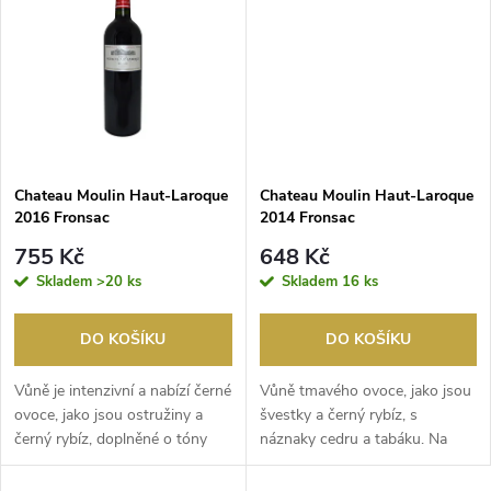
t
t
ů
ů
Chateau Moulin Haut-Laroque
Chateau Moulin Haut-Laroque
2016 Fronsac
2014 Fronsac
755 Kč
648 Kč
Skladem
>20 ks
Skladem
16 ks
DO KOŠÍKU
DO KOŠÍKU
Vůně je intenzivní a nabízí černé
Vůně tmavého ovoce, jako jsou
ovoce, jako jsou ostružiny a
švestky a černý rybíz, s
černý rybíz, doplněné o tóny
náznaky cedru a tabáku. Na
koření, ...
patře je víno stře...