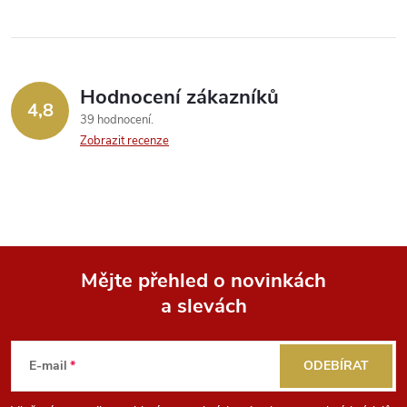
ů
ů
l
á
Hodnocení zákazníků
d
4,8
39 hodnocení
a
Zobrazit recenze
c
í
p
Mějte přehled o novinkách
r
a slevách
Z
v
k
á
E-mail
ODEBÍRAT
y