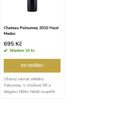
n
i
í
s
p
Chateau Paloumey 2010 Haut
Medoc
p
r
695 Kč
r
Skladem
16 ks
o
o
DO KOŠÍKU
d
d
Úžasný návrat velkého
u
Paloumey. V chuťové šíři a
eleganci těžko hledá soupeře.
u
Okouzlující, lehce p...
k
k
O
t
t
v