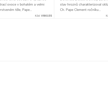
trací ovoce v bohatém a velmi
stav hroznů charakterizoval skli
rstveném těle, Pape...
Ch. Pape Clement ročníku...
Kód:
VI90155
K