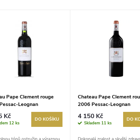
au Pape Clement rouge
Chateau Pape Clement ro
Pessac-Leognan
2006 Pessac-Leognan
5 Kč
4 150 Kč
DO KOŠÍKU
DO K
adem
12 ks
Skladem
11 ks
plnou tónů ostružin a výraznou
Dokonalá zralost a skvělý zdrav