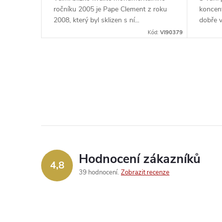
d
k
ročníku 2005 je Pape Clement z roku
koncen
u
2008, který byl sklizen s ní...
dobře v
t
Kód:
VI90379
k
ů
t
O
v
ů
l
á
d
Hodnocení zákazníků
4,8
a
39 hodnocení
Zobrazit recenze
c
í