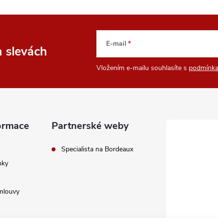
E-mail
a slevách
Vložením e-mailu souhlasíte s
podmínka
ormace
Partnerské weby
Specialista na Bordeaux
nky
mlouvy