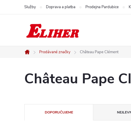
Přejít
Služby
Doprava a platba
Prodejna Pardubice
K
na
obsah
Prodávané značky
Château Pape Clément
Domů
Château Pape C
Ř
DOPORUČUJEME
NEJLEVN
a