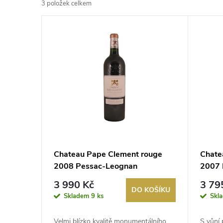
3
položek celkem
z
V
e
ý
n
p
í
i
p
s
r
p
Chateau Pape Clement rouge
Chate
o
2008 Pessac-Leognan
2007 
r
d
3 990 Kč
3 79
DO KOŠÍKU
o
Skladem
9 ks
Skl
u
Velmi blízko kvalitě monumentálního
S vůní 