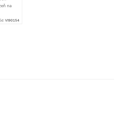
zeň na
ód:
VI90154