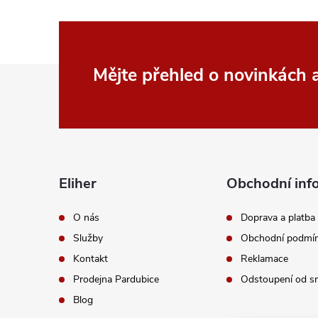
p
r
v
Z
Mějte přehled o novinkách
k
á
y
p
v
a
ý
Eliher
Obchodní inf
p
t
O nás
Doprava a platba
i
Služby
Obchodní podmí
í
Kontakt
Reklamace
s
Prodejna Pardubice
Odstoupení od s
u
Blog