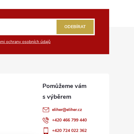
ODEBÍRAT
mi ochrany osobních údajů
eliher
@
eliher.cz
+420 466 799 440
+420 724 022 362