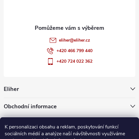
í
eliher
@
eliher.cz
+420 466 799 440
+420 724 022 362
Eliher
Obchodní informace
Partnerské weby
K personalizaci obsahu a reklam, poskytování funkcí
sociálních médií a analýze naší návštěvnosti využíváme