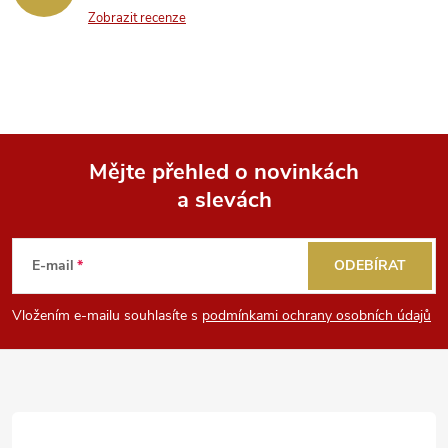
Zobrazit recenze
Mějte přehled o novinkách
a slevách
Z
á
E-mail
ODEBÍRAT
p
Vložením e-mailu souhlasíte s
podmínkami ochrany osobních údajů
a
t