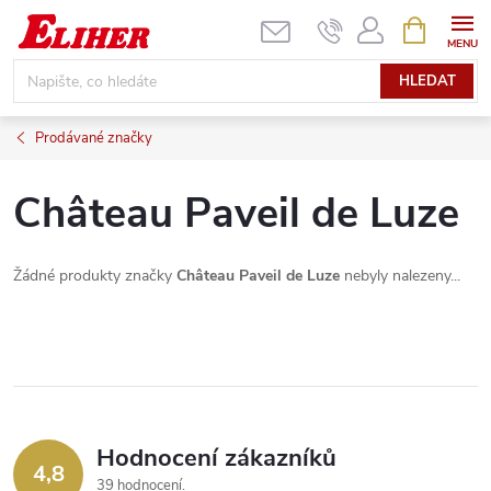
Přejít
NÁKUPNÍ
KOŠÍK
na
obsah
HLEDAT
Prodávané značky
Château Paveil de Luze
Žádné produkty značky
Château Paveil de Luze
nebyly nalezeny...
Hodnocení zákazníků
4,8
39 hodnocení