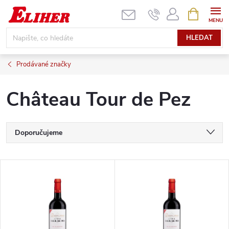
Přejít
NÁKUPNÍ
KOŠÍK
na
obsah
HLEDAT
Prodávané značky
Château Tour de Pez
Ř
Doporučujeme
a
Nejlevnější
V
Nejdražší
z
ý
Nejprodávanější
e
p
Abecedně