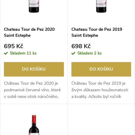
n
i
í
s
p
Chateau Tour de Pez 2020
Chateau Tour de Pez 2019
Saint Estephe
Saint Estephe
p
r
695 Kč
698 Kč
r
Skladem
11 ks
Skladem
2 ks
o
o
DO KOŠÍKU
DO KOŠÍKU
d
d
Château Tour de Pez 2020 je
Château Tour de Pez 2019 je
u
podmanivé červené víno, které
živým důkazem houževnatosti
v sobě nese otisk náročného,
a kvality. Ačkoliv byl ročník
u
ale úspěšného...
2019 poznamená...
k
k
t
t