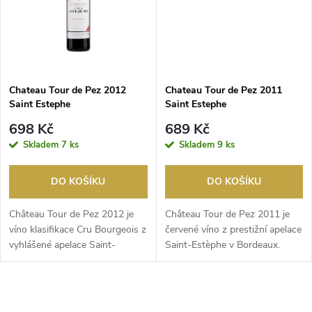
ů
ů
Chateau Tour de Pez 2012
Chateau Tour de Pez 2011
Saint Estephe
Saint Estephe
698 Kč
689 Kč
Skladem
7 ks
Skladem
9 ks
DO KOŠÍKU
DO KOŠÍKU
Château Tour de Pez 2012 je
Château Tour de Pez 2011 je
víno klasifikace Cru Bourgeois z
červené víno z prestižní apelace
vyhlášené apelace Saint-
Saint-Estèphe v Bordeaux.
Estèphe, jedné ...
Navzdory slož...
O