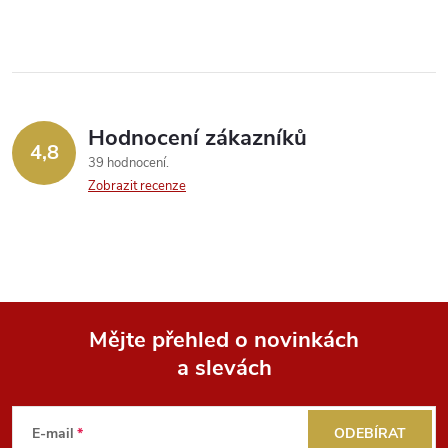
v
l
á
Hodnocení zákazníků
d
4,8
39 hodnocení
a
Zobrazit recenze
c
í
p
Mějte přehled o novinkách
r
a slevách
Z
v
k
á
E-mail
ODEBÍRAT