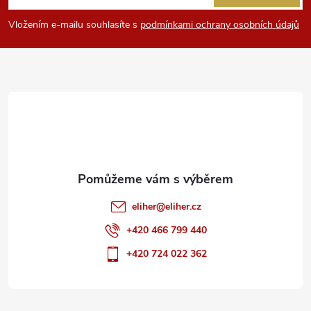
y
p
Vložením e-mailu souhlasíte s
podmínkami ochrany osobních údajů
v
a
ý
t
p
i
í
s
u
eliher
@
eliher.cz
+420 466 799 440
+420 724 022 362