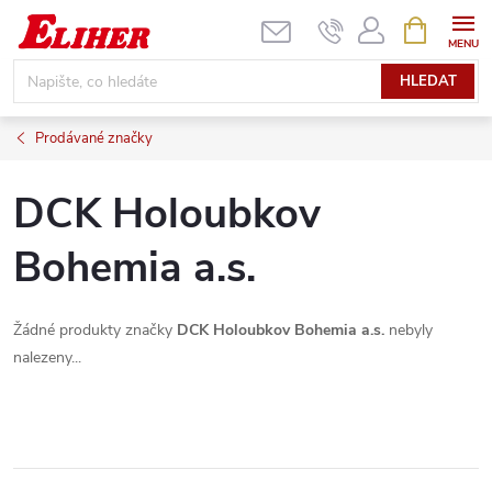
Přejít
NÁKUPNÍ
KOŠÍK
na
obsah
HLEDAT
Prodávané značky
DCK Holoubkov
Bohemia a.s.
Žádné produkty značky
DCK Holoubkov Bohemia a.s.
nebyly
nalezeny...