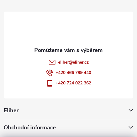
t
í
eliher
@
eliher.cz
+420 466 799 440
+420 724 022 362
Eliher
Obchodní informace