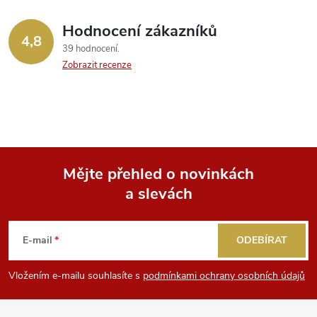
Hodnocení zákazníků
4,8
39 hodnocení
Zobrazit recenze
Mějte přehled o novinkách
a slevách
Z
á
E-mail
ODEBÍRAT
p
Vložením e-mailu souhlasíte s
podmínkami ochrany osobních údajů
a