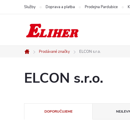
Přejít
Služby
Doprava a platba
Prodejna Pardubice
K
na
obsah
Prodávané značky
ELCON s.r.o.
Domů
ELCON s.r.o.
Ř
DOPORUČUJEME
NEJLEVN
a