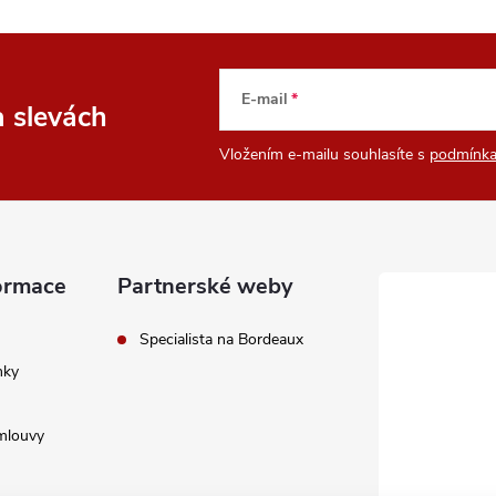
E-mail
a slevách
Vložením e-mailu souhlasíte s
podmínka
ormace
Partnerské weby
Specialista na Bordeaux
nky
mlouvy