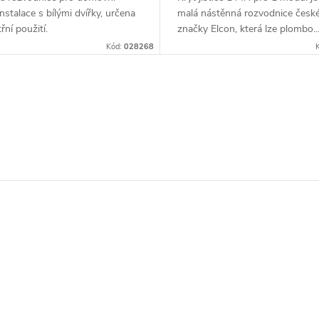
instalace s bílými dvířky, určena
malá nástěnná rozvodnice česk
řní použití.
značky Elcon, která lze plombo..
Kód:
028268