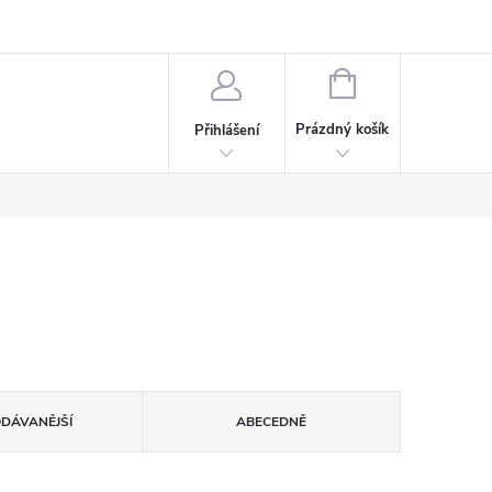
rdeaux
Kariéra
NÁKUPNÍ
KOŠÍK
Prázdný košík
Přihlášení
ODÁVANĚJŠÍ
ABECEDNĚ