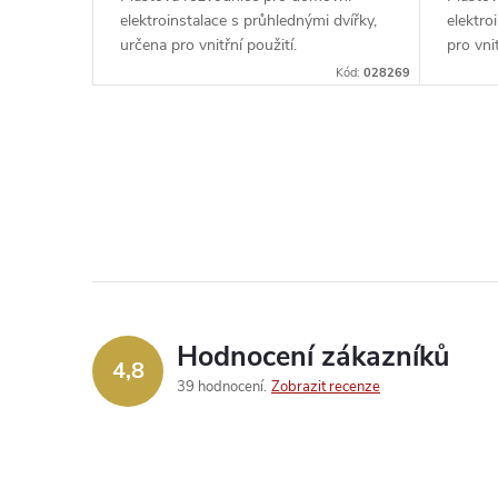
d
k
elektroinstalace s průhlednými dvířky,
elektro
u
určena pro vnitřní použití.
pro vnit
t
Kód:
028269
k
ů
t
O
v
ů
l
á
d
Hodnocení zákazníků
4,8
a
39 hodnocení
Zobrazit recenze
c
í