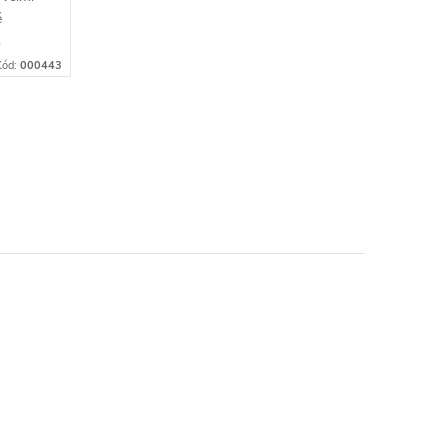
é
.
Kód:
000443