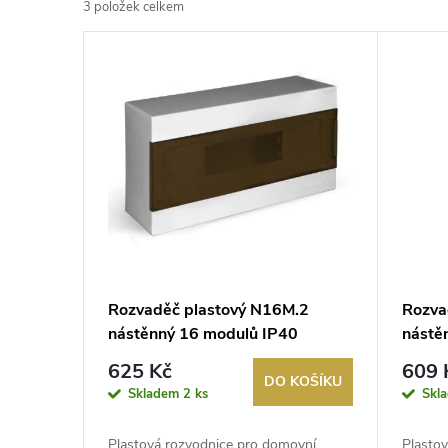
3
položek celkem
z
V
e
ý
n
p
í
i
p
s
r
p
Rozvaděč plastový N16M.2
Rozva
o
nástěnný 16 modulů IP40
nástě
r
kouř.dvířka
d
625 Kč
609 
DO KOŠÍKU
o
Skladem
2 ks
Skl
u
Plastová rozvodnice pro domovní
Plasto