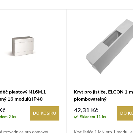
děč plastový N16M.1
Kryt pro jističe, ELCON 1 m
nný 16 modulů IP40
plombovatelný
Kč
42,31 Kč
DO KOŠÍKU
DO K
adem
2 ks
Skladem
11 ks
vá rozvodnice pro domovní
Kryt jističe 1 MN pro 1 modul je