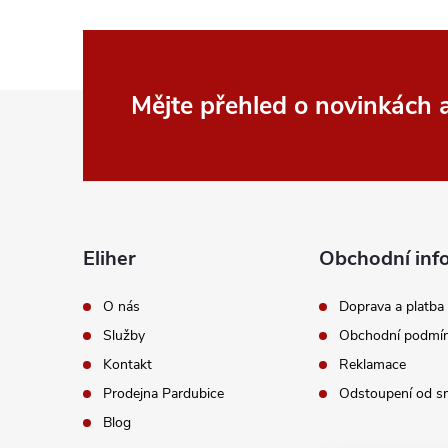
p
r
v
Z
Mějte přehled o novinkách
k
á
y
p
v
a
ý
Eliher
Obchodní inf
p
t
O nás
Doprava a platba
i
Služby
Obchodní podmí
í
Kontakt
Reklamace
s
Prodejna Pardubice
Odstoupení od s
u
Blog