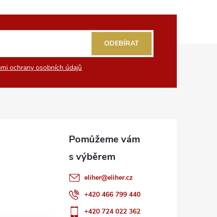
ODEBÍRAT
mi ochrany osobních údajů
eliher
@
eliher.cz
+420 466 799 440
+420 724 022 362