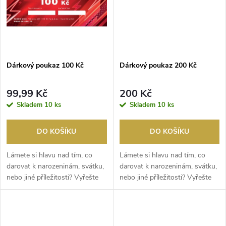
ů
ů
Dárkový poukaz 100 Kč
Dárkový poukaz 200 Kč
99,99 Kč
200 Kč
Skladem
10 ks
Skladem
10 ks
DO KOŠÍKU
DO KOŠÍKU
Lámete si hlavu nad tím, co
Lámete si hlavu nad tím, co
darovat k narozeninám, svátku,
darovat k narozeninám, svátku,
nebo jiné příležitosti? Vyřešte
nebo jiné příležitosti? Vyřešte
to dárko...
to dárko...