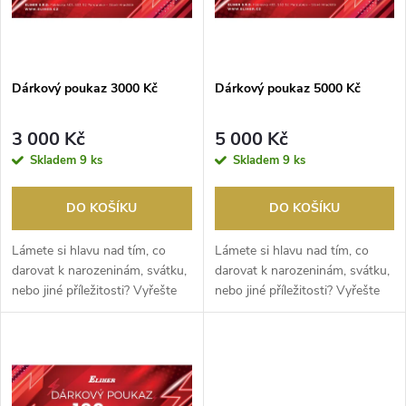
n
i
í
s
p
Dárkový poukaz 3000 Kč
Dárkový poukaz 5000 Kč
p
r
3 000 Kč
5 000 Kč
r
Skladem
9 ks
Skladem
9 ks
o
o
DO KOŠÍKU
DO KOŠÍKU
d
d
Lámete si hlavu nad tím, co
Lámete si hlavu nad tím, co
u
darovat k narozeninám, svátku,
darovat k narozeninám, svátku,
nebo jiné příležitosti? Vyřešte
nebo jiné příležitosti? Vyřešte
u
to dárko...
to dárko...
k
k
t
t