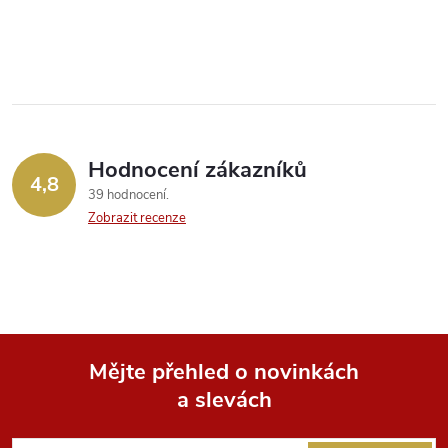
O
v
l
á
Hodnocení zákazníků
d
4,8
39 hodnocení
a
Zobrazit recenze
c
í
p
Mějte přehled o novinkách
r
a slevách
Z
v