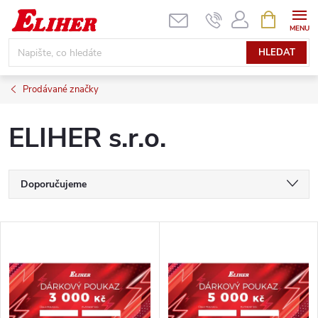
Přejít
NÁKUPNÍ
KOŠÍK
na
obsah
HLEDAT
Prodávané značky
ELIHER s.r.o.
Ř
Doporučujeme
a
Nejlevnější
V
Nejdražší
z
ý
Nejprodávanější
e
p
Abecedně