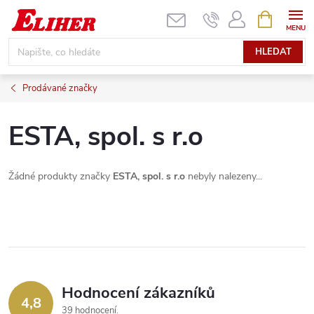
Přejít
NÁKUPNÍ
KOŠÍK
na
obsah
HLEDAT
Prodávané značky
ESTA, spol. s r.o
Žádné produkty značky
ESTA, spol. s r.o
nebyly nalezeny...
Hodnocení zákazníků
4,8
39 hodnocení