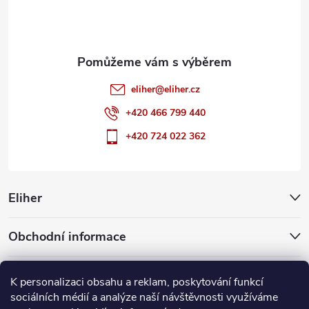
í
eliher
@
eliher.cz
+420 466 799 440
+420 724 022 362
Eliher
Obchodní informace
Partnerské weby
K personalizaci obsahu a reklam, poskytování funkcí
sociálních médií a analýze naší návštěvnosti využíváme