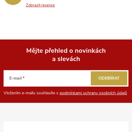
Zobrazit recenze
Mějte přehled o novinkách
a slevách
Z
á
E-mail
ODEBÍRAT
p
Vložením e-mailu souhlasíte s
podmínkami ochrany osobních údajů
a
t