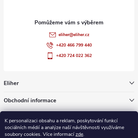
í
eliher
@
eliher.cz
+420 466 799 440
+420 724 022 362
Eliher
Obchodní informace
Partnerské weby
K personalizaci obsahu a reklam, poskytování funkcí
sociálních médií a analýze naší návštěvnosti využíváme
soubory cookies. Více informací
zde
.