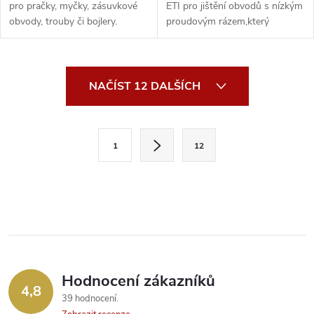
pro pračky, myčky, zásuvkové
ETI pro jištění obvodů s nízkým
obvody, trouby či bojlery.
proudovým rázem,který
využijete pro ...
O
NAČÍST 12 DALŠÍCH
v
l
S
1
12
t
á
r
d
á
a
n
k
c
o
í
v
Hodnocení zákazníků
4,8
á
p
39 hodnocení