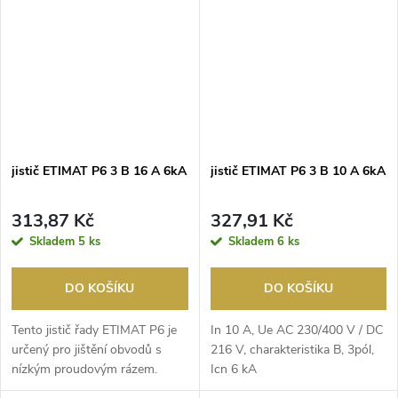
jistič ETIMAT P6 3 B 16 A 6kA
jistič ETIMAT P6 3 B 10 A 6kA
313,87 Kč
327,91 Kč
Skladem
5 ks
Skladem
6 ks
DO KOŠÍKU
DO KOŠÍKU
Tento jistič řady ETIMAT P6 je
In 10 A, Ue AC 230/400 V / DC
určený pro jištění obvodů s
216 V, charakteristika B, 3pól,
nízkým proudovým rázem.
Icn 6 kA