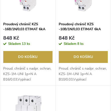
n
i
í
s
p
Proudový chránič KZS
Proudový chránič KZS
-16B/1N/0,03 ETIMAT 6kA
-10B/1N/0,03 ETIMAT 6kA
p
1modul typ A
1modul typ A
r
848 Kč
848 Kč
r
Skladem
13 ks
Skladem
8 ks
o
o
DO KOŠÍKU
DO KOŠÍKU
d
d
Proud. chránič s ​nadpr. ochran,
Proud. chránič s ​nadpr. ochran,
u
KZS-1M-UNI 1p+N A ​
KZS-1M-UNI 1p+N A ​
B16/0.03,Vypínací
B10/0.03,Vypínací
u
charakteristika: B, Počet pólů...
charakteristika: B, Počet pólů...
k
k
t
t