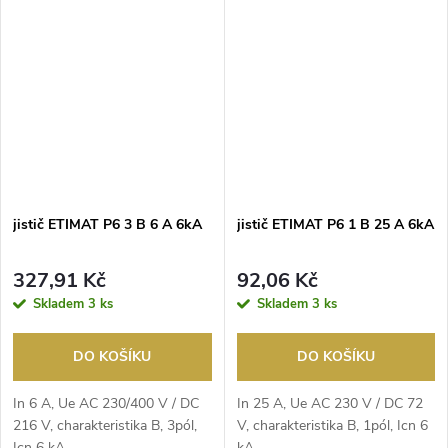
jistič ETIMAT P6 3 B 6 A 6kA
jistič ETIMAT P6 1 B 25 A 6kA
327,91 Kč
92,06 Kč
Skladem
3 ks
Skladem
3 ks
DO KOŠÍKU
DO KOŠÍKU
In 6 A, Ue AC 230/400 V / DC
In 25 A, Ue AC 230 V / DC 72
216 V, charakteristika B, 3pól,
V, charakteristika B, 1pól, Icn 6
Icn 6 kA
kA