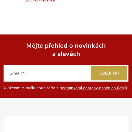
n
Zobrazit recenze
r
í
v
k
y
Mějte přehled o novinkách
v
a slevách
Z
ý
á
E-mail
ODEBÍRAT
p
p
i
Vložením e-mailu souhlasíte s
podmínkami ochrany osobních údajů
a
s
u
t