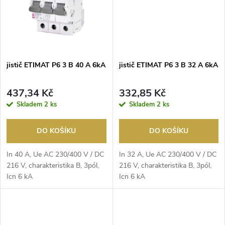
ů
ů
jistič ETIMAT P6 3 B 40 A 6kA
jistič ETIMAT P6 3 B 32 A 6kA
437,34 Kč
332,85 Kč
Skladem
2 ks
Skladem
2 ks
DO KOŠÍKU
DO KOŠÍKU
In 40 A, Ue AC 230/400 V / DC
In 32 A, Ue AC 230/400 V / DC
216 V, charakteristika B, 3pól,
216 V, charakteristika B, 3pól,
Icn 6 kA
Icn 6 kA