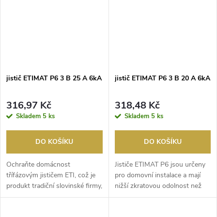
jistič ETIMAT P6 3 B 25 A 6kA
jistič ETIMAT P6 3 B 20 A 6kA
316,97 Kč
318,48 Kč
Skladem
5 ks
Skladem
5 ks
DO KOŠÍKU
DO KOŠÍKU
Ochraňte domácnost
Jističe ETIMAT P6 jsou určeny
třífázovým jističem ETI, což je
pro domovní instalace a mají
produkt tradiční slovinské firmy,
nižší zkratovou odolnost než
který vyniká vy...
jističe řady...