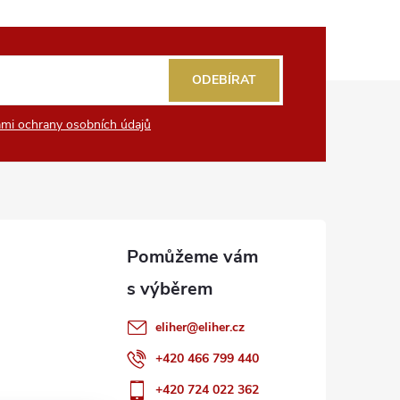
ODEBÍRAT
mi ochrany osobních údajů
eliher
@
eliher.cz
+420 466 799 440
+420 724 022 362