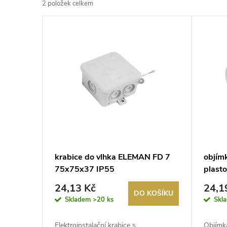
2
položek celkem
z
V
e
ý
n
p
í
i
p
s
r
p
krabice do vlhka ELEMAN FD 7
objím
o
75x75x37 IP55
plasto
r
d
24,13 Kč
24,1
DO KOŠÍKU
o
Skladem
>20 ks
Skl
u
Elektroinstalační krabice s
Objímka