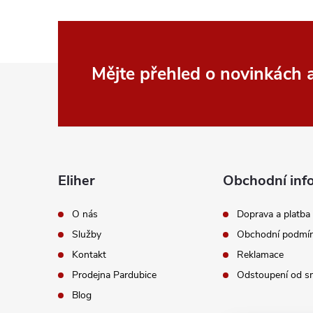
p
r
v
Z
Mějte přehled o novinkách
k
á
y
p
v
a
ý
Eliher
Obchodní inf
p
t
O nás
Doprava a platba
i
Služby
Obchodní podmí
í
Kontakt
Reklamace
s
Prodejna Pardubice
Odstoupení od s
u
Blog