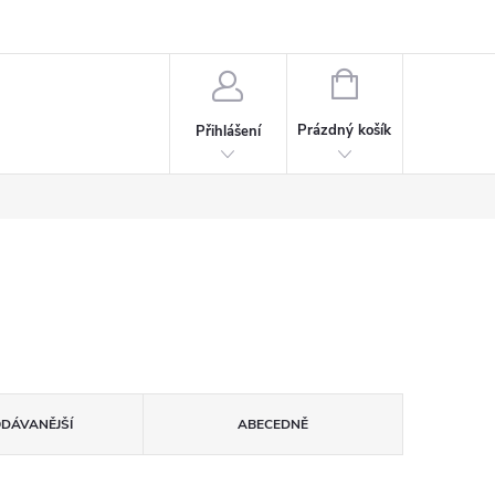
rdeaux
Kariéra
NÁKUPNÍ
KOŠÍK
Prázdný košík
Přihlášení
ODÁVANĚJŠÍ
ABECEDNĚ