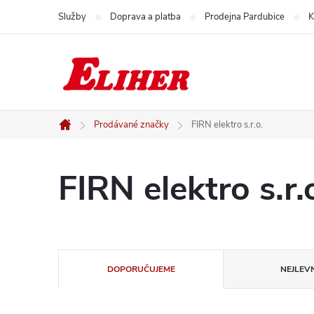
Přejít
Služby
Doprava a platba
Prodejna Pardubice
K
na
obsah
Prodávané značky
FIRN elektro s.r.o.
Domů
FIRN elektro s.r.
Ř
DOPORUČUJEME
NEJLEVN
a