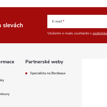
E-mail
a slevách
Vložením e-mailu souhlasíte s
podmínka
ormace
Partnerské weby
Specialista na Bordeaux
nky
mlouvy