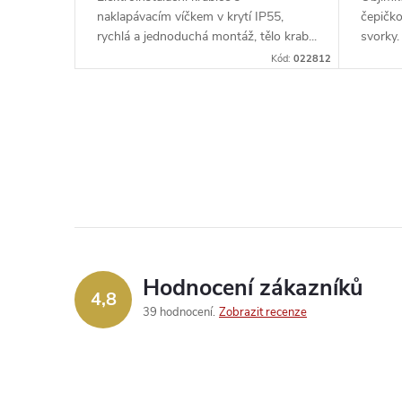
d
k
naklapávacím víčkem v krytí IP55,
čepičko
u
rychlá a jednoduchá montáž, tělo krab...
svorky.
t
Kód:
022812
k
ů
t
O
v
ů
l
á
d
Hodnocení zákazníků
4,8
a
39 hodnocení
Zobrazit recenze
c
í