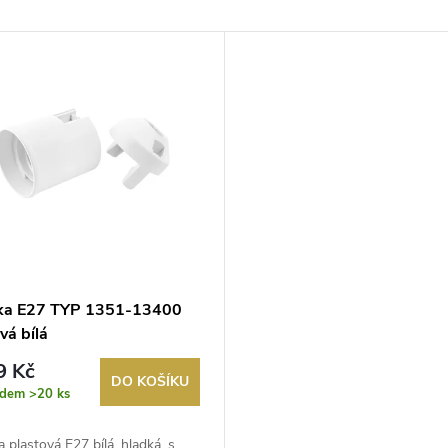
ka E27 TYP 1351-13400
vá bílá
9 Kč
DO KOŠÍKU
adem
>20 ks
 plastová E27 bílá, hladká, s