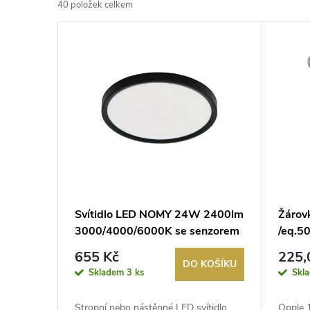
40
položek celkem
z
V
e
ý
n
p
í
i
p
s
r
p
Svítidlo LED NOMY 24W 2400lm
Žárov
o
3000/4000/6000K se senzorem
/eq.5
r
pohybu IP40 černá
stmív
d
655 Kč
225,
DO KOŠÍKU
o
Skladem
3 ks
Skl
u
Stropní nebo nástěnné LED svítidlo
Opple 