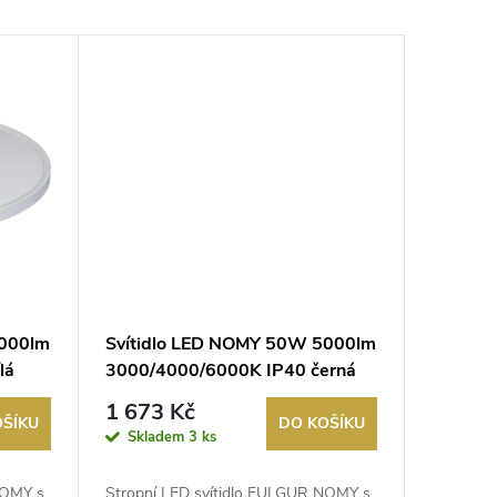
5000lm
Svítidlo LED NOMY 50W 5000lm
lá
3000/4000/6000K IP40 černá
1 673 Kč
OŠÍKU
DO KOŠÍKU
Skladem
3 ks
NOMY s
Stropní LED svítidlo FULGUR NOMY s