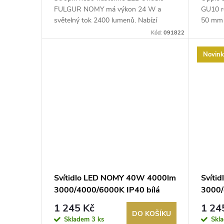
d
k
FULGUR NOMY má výkon 24 W a
GU10 re
u
světelný tok 2400 lumenů. Nabízí
50 mm 
možn...
t
Kód:
091822
k
Novin
ů
t
ů
Svítidlo LED NOMY 40W 4000lm
Svíti
3000/4000/6000K IP40 bílá
3000/
1 245 Kč
1 24
DO KOŠÍKU
Skladem
3 ks
Skl