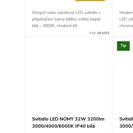
Stropní nebo nástěnné LED svítidlo s
Moderní
přepínačem barvy bílého světla (teplá
LED zdr
bílá - 3000K, studené bíl...
chromat
Kód:
091055
Tip
Svítidlo LED NOMY 32W 3200lm
Svíti
3000/4000/6000K IP40 bílá
3000/