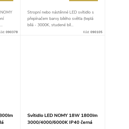
lo NOMY
Stropní nebo nástěnné LED svítidlo s
ní
přepínačem barvy bílého světla (teplá
..
bílá - 3000K, studené bíl...
Kód:
090378
Kód:
090105
1800lm
Svítidlo LED NOMY 18W 1800lm
lá
3000/4000/6000K IP40 černá