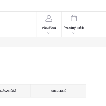
rdeaux
Kariéra
NÁKUPNÍ
KOŠÍK
Prázdný košík
Přihlášení
ODÁVANĚJŠÍ
ABECEDNĚ