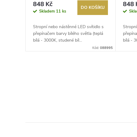
848 Kč
848 
DO KOŠÍKU
Skladem
11 ks
Skl
Stropní nebo nástěnné LED svítidlo s
Stropní
přepínačem barvy bílého světla (teplá
přepína
bílá - 3000K, studené bíl...
bílá - 3
Kód:
088995
O
v
l
á
d
a