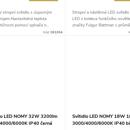
 stropní svítidlo s úsporným
Stropní a nástěnné LED svítid
ojem.Nastavitelná teplota
LED z kolekce funkčního osvětle
ičnosti pomocí spínače n...
značky Fulgur Battman s průmě.
Kód:
091054
dlo LED NOMY 32W 3200lm
Svítidlo LED NOMY 18W 
4000/6000K IP40 černá
3000/4000/6000K IP40 bí