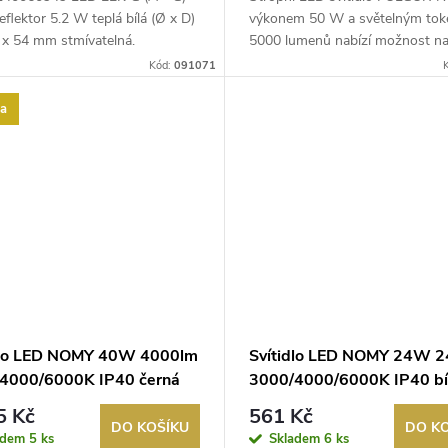
flektor 5.2 W teplá bílá (Ø x D)
výkonem 50 W a světelným to
x 54 mm stmívatelná.
5000 lumenů nabízí možnost nas
Kód:
091071
ka
dlo LED NOMY 40W 4000lm
Svítidlo LED NOMY 24W 
4000/6000K IP40 černá
3000/4000/6000K IP40 bí
5 Kč
561 Kč
DO KOŠÍKU
DO K
adem
5 ks
Skladem
6 ks