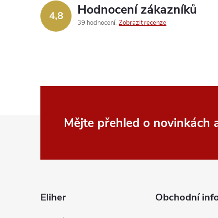
Hodnocení zákazníků
c
4,8
39 hodnocení
Zobrazit recenze
í
p
r
v
k
Z
Mějte přehled o novinkách
y
á
v
p
ý
p
a
Eliher
Obchodní inf
i