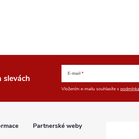
v
á
n
í
E-mail
a slevách
Vložením e-mailu souhlasíte s
podmínka
ormace
Partnerské weby