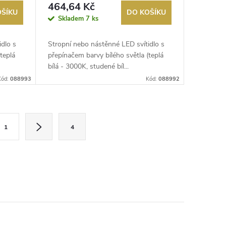
464,64 Kč
OŠÍKU
DO KOŠÍKU
Skladem
7 ks
dlo s
Stropní nebo nástěnné LED svítidlo s
teplá
přepínačem barvy bílého světla (teplá
bílá - 3000K, studené bíl...
Kód:
088993
Kód:
088992
1
4