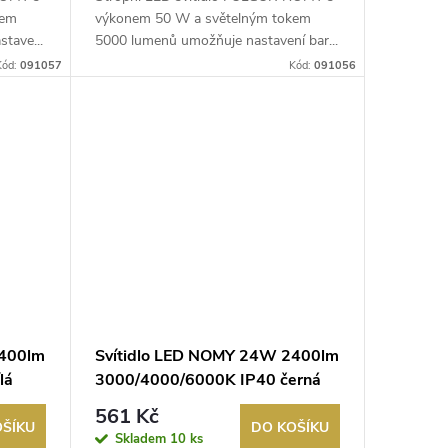
kem
výkonem 50 W a světelným tokem
tave...
5000 lumenů umožňuje nastavení bar...
Kód:
091057
Kód:
091056
2400lm
Svítidlo LED NOMY 24W 2400lm
lá
3000/4000/6000K IP40 černá
561 Kč
OŠÍKU
DO KOŠÍKU
Skladem
10 ks