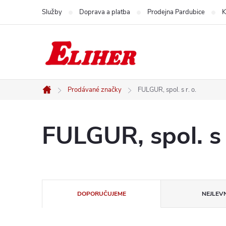
Přejít
Služby
Doprava a platba
Prodejna Pardubice
K
na
obsah
Prodávané značky
FULGUR, spol. s r. o.
Domů
FULGUR, spol. s r
Ř
DOPORUČUJEME
NEJLEVN
a