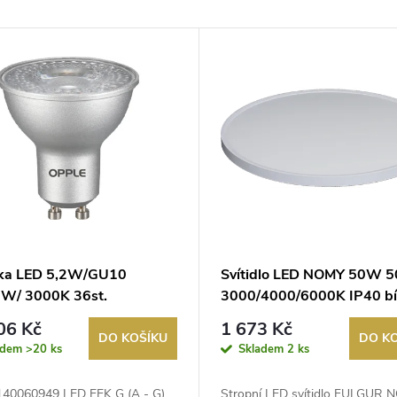
ka LED 5,2W/GU10
Svítidlo LED NOMY 50W 
0W/ 3000K 36st.
3000/4000/6000K IP40 bí
atelná OPPLE
06 Kč
1 673 Kč
DO KOŠÍKU
DO K
adem
>20 ks
Skladem
2 ks
140060949 LED EEK G (A - G)
Stropní LED svítidlo FULGUR 