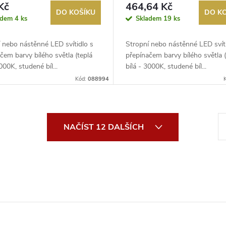
Kč
464,64 Kč
DO KOŠÍKU
DO K
adem
4 ks
Skladem
19 ks
 nebo nástěnné LED svítidlo s
Stropní nebo nástěnné LED svíti
čem barvy bílého světla (teplá
přepínačem barvy bílého světla (
000K, studené bíl...
bílá - 3000K, studené bíl...
Kód:
088994
S
NAČÍST 12 DALŠÍCH
t
r
á
n
k
o