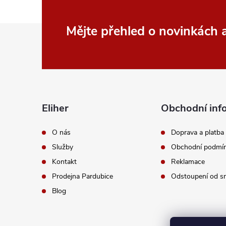
r
v
Z
Mějte přehled o novinkách
k
á
y
p
v
a
ý
Eliher
Obchodní inf
p
t
O nás
Doprava a platba
i
Služby
Obchodní podmí
í
Kontakt
Reklamace
s
Prodejna Pardubice
Odstoupení od s
u
Blog