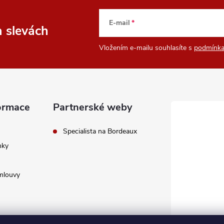
E-mail
a slevách
Vložením e-mailu souhlasíte s
podmínka
ormace
Partnerské weby
Specialista na Bordeaux
nky
mlouvy