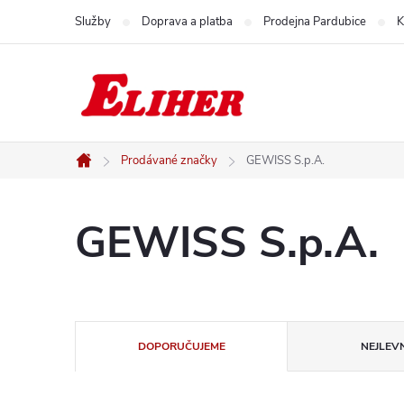
Přejít
Služby
Doprava a platba
Prodejna Pardubice
K
na
obsah
Prodávané značky
GEWISS S.p.A.
Domů
GEWISS S.p.A.
Ř
DOPORUČUJEME
NEJLEVN
a