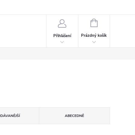
rdeaux
Kariéra
NÁKUPNÍ
KOŠÍK
Prázdný košík
Přihlášení
ODÁVANĚJŠÍ
ABECEDNĚ