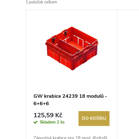
1
položek celkem
z
V
e
ý
n
p
í
i
p
s
r
p
GW krabice 24239 18 modulů -
o
6+6+6
r
d
125,59 Kč
DO KOŠÍKU
o
Skladem
2 ks
u
Zápustná krabice pro 18 mod. (6+6+6).