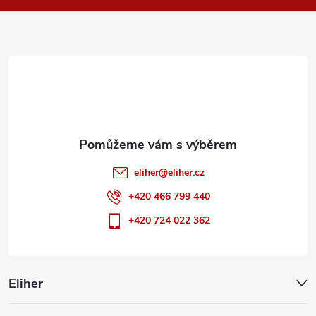
v
a
ý
t
p
i
í
s
u
eliher
@
eliher.cz
+420 466 799 440
+420 724 022 362
Eliher