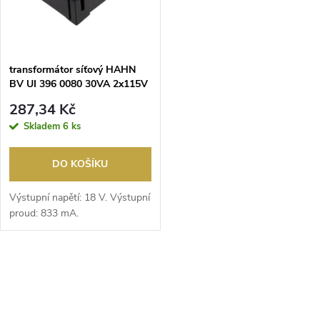
n
i
í
s
p
transformátor síťový HAHN
BV UI 396 0080 30VA 2x115V
p
2x18V
r
287,34 Kč
r
Skladem
6 ks
o
o
DO KOŠÍKU
d
d
Výstupní napětí: 18 V. Výstupní
u
proud: 833 mA.
u
k
O
k
t
v
t