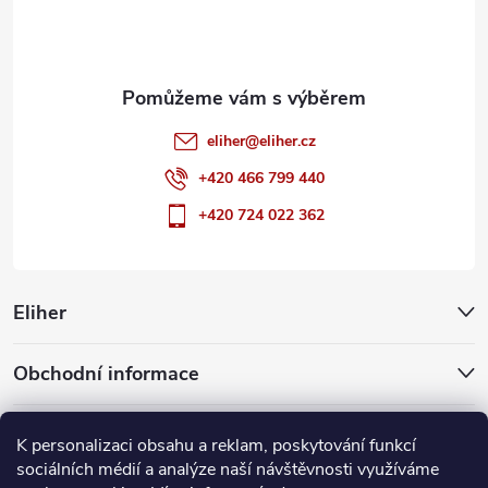
í
eliher
@
eliher.cz
+420 466 799 440
+420 724 022 362
Eliher
Obchodní informace
Partnerské weby
K personalizaci obsahu a reklam, poskytování funkcí
sociálních médií a analýze naší návštěvnosti využíváme