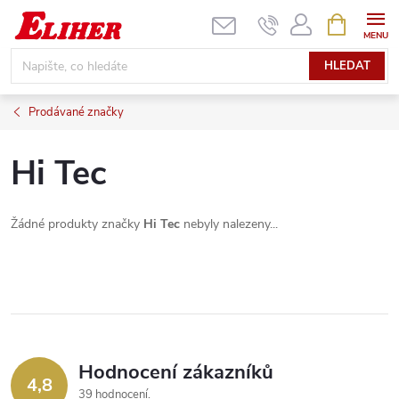
Přejít
NÁKUPNÍ
KOŠÍK
na
obsah
HLEDAT
Prodávané značky
Hi Tec
Žádné produkty značky
Hi Tec
nebyly nalezeny...
Hodnocení zákazníků
4,8
39 hodnocení