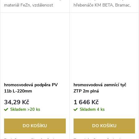
materiál FeZn, vzdálenost
hřebenáče KM BETA, Bramac,
vodiče od ...
Betonpres.
hromosvodová podpěra PV
hromosvodová zemnící tyč
11b L-220mm
ZTP 2m plná
34,29 Kč
1 646 Kč
Skladem
>20 ks
Skladem
4 ks
DO KOŠÍKU
DO KOŠÍKU