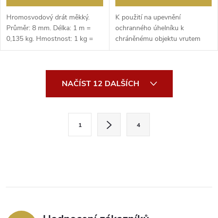
Hromosvodový drát měkký.
K použití na upevnění
Průměr: 8 mm. Délka: 1 m =
ochranného úhelníku k
0,135 kg. Hmostnost: 1 kg =
chráněnému objektu vrutem
7,4 m.
nebo pomocí hmoždinky.
O
NAČÍST 12 DALŠÍCH
v
l
S
1
4
t
á
r
d
á
a
n
k
c
o
í
v