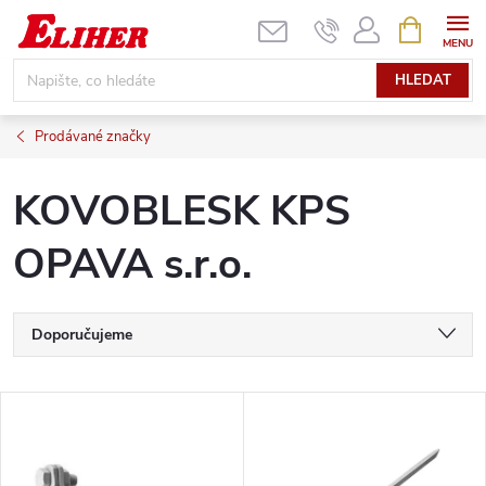
Přejít
NÁKUPNÍ
KOŠÍK
na
obsah
HLEDAT
Prodávané značky
KOVOBLESK KPS
OPAVA s.r.o.
Ř
Doporučujeme
a
Nejlevnější
V
Nejdražší
z
ý
Nejprodávanější