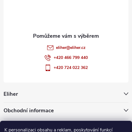
t
í
eliher
@
eliher.cz
+420 466 799 440
+420 724 022 362
Eliher
Obchodní informace
Partnerské weby
K personalizaci obsahu a reklam, poskytování funkcí