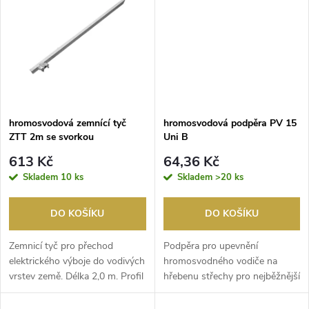
t
t
ů
ů
hromosvodová zemnící tyč
hromosvodová podpěra PV 15
ZTT 2m se svorkou
Uni B
613 Kč
64,36 Kč
Skladem
10 ks
Skladem
>20 ks
DO KOŠÍKU
DO KOŠÍKU
Zemnicí tyč pro přechod
Podpěra pro upevnění
elektrického výboje do vodivých
hromosvodného vodiče na
vrstev země. Délka 2,0 m. Profil
hřebenu střechy pro nejběžnější
tyče tvaru...
typy střešních krytin ...