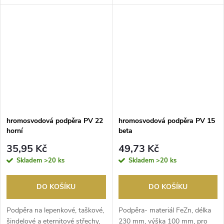
mm, rozměry vrut...
hromosvodová podpěra PV 22
hromosvodová podpěra PV 15
horní
beta
35,95 Kč
49,73 Kč
Skladem
>20 ks
Skladem
>20 ks
DO KOŠÍKU
DO KOŠÍKU
Podpěra na lepenkové, taškové,
Podpěra- materiál FeZn, délka
šindelové a eternitové střechy,
230 mm, výška 100 mm, pro