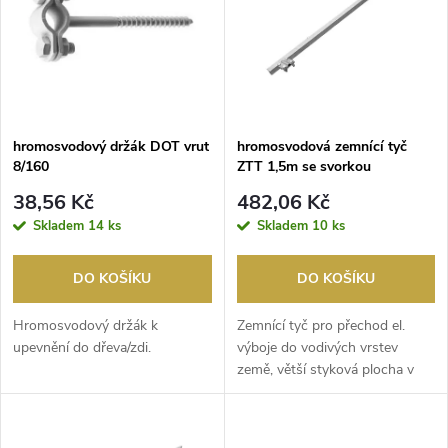
e
p
Abecedně
n
i
í
s
p
hromosvodový držák DOT vrut
hromosvodová zemnící tyč
8/160
ZTT 1,5m se svorkou
p
r
38,56 Kč
482,06 Kč
r
Skladem
14 ks
Skladem
10 ks
o
o
DO KOŠÍKU
DO KOŠÍKU
d
d
Hromosvodový držák k
Zemnící tyč pro přechod el.
u
upevnění do dřeva/zdi.
výboje do vodivých vrstev
země, větší styková plocha v
u
porovnání s kruh...
k
k