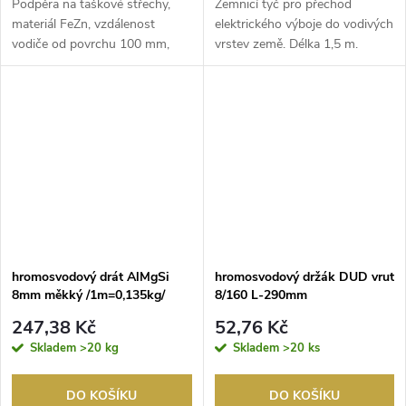
Podpěra na taškové střechy,
Zemnicí tyč pro přechod
materiál FeZn, vzdálenost
elektrického výboje do vodivých
vodiče od povrchu 100 mm,
vrstev země. Délka 1,5 m.
délka pásku 220 mm....
Průměr tyče 25 mm...
hromosvodový drát AlMgSi
hromosvodový držák DUD vrut
8mm měkký /1m=0,135kg/
8/160 L-290mm
247,38 Kč
52,76 Kč
Skladem
>20 kg
Skladem
>20 ks
DO KOŠÍKU
DO KOŠÍKU