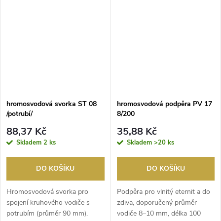
hromosvodová svorka ST 08
hromosvodová podpěra PV 17
/potrubí/
8/200
88,37 Kč
35,88 Kč
Skladem
2 ks
Skladem
>20 ks
DO KOŠÍKU
DO KOŠÍKU
Hromosvodová svorka pro
Podpěra pro vlnitý eternit a do
spojení kruhového vodiče s
zdiva, doporučený průměr
potrubím (průměr 90 mm).
vodiče 8–10 mm, délka 100