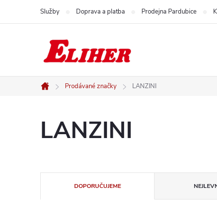
Přejít
Služby
Doprava a platba
Prodejna Pardubice
K
na
obsah
Prodávané značky
LANZINI
Domů
LANZINI
Ř
DOPORUČUJEME
NEJLEVN
a