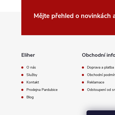
r
v
Z
Mějte přehled o novinkách
k
á
y
p
v
a
ý
Eliher
Obchodní inf
p
t
O nás
Doprava a platba
i
Služby
Obchodní podmí
í
Kontakt
Reklamace
s
Prodejna Pardubice
Odstoupení od s
u
Blog