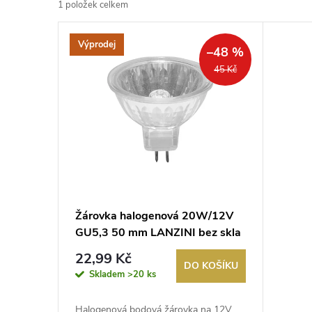
1
položek celkem
z
V
Výprodej
e
–48 %
ý
45 Kč
n
p
í
i
p
s
r
p
Žárovka halogenová 20W/12V
o
GU5,3 50 mm LANZINI bez skla
r
d
22,99 Kč
DO KOŠÍKU
o
Skladem
>20 ks
u
Halogenová bodová žárovka na 12V.