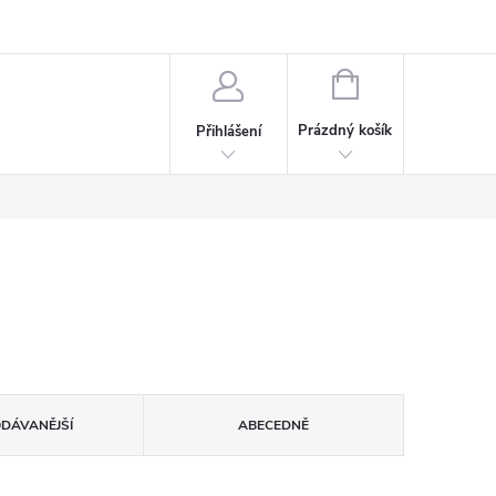
rdeaux
Kariéra
NÁKUPNÍ
KOŠÍK
Prázdný košík
Přihlášení
ODÁVANĚJŠÍ
ABECEDNĚ