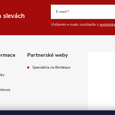
E-mail
a slevách
Vložením e-mailu souhlasíte s
podmínka
ormace
Partnerské weby
Specialista na Bordeaux
nky
mlouvy