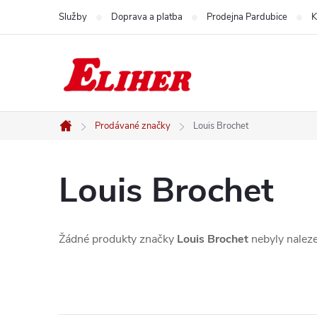
Přejít
Služby
Doprava a platba
Prodejna Pardubice
K
na
obsah
Prodávané značky
Louis Brochet
Domů
Louis Brochet
Žádné produkty značky
Louis Brochet
nebyly naleze