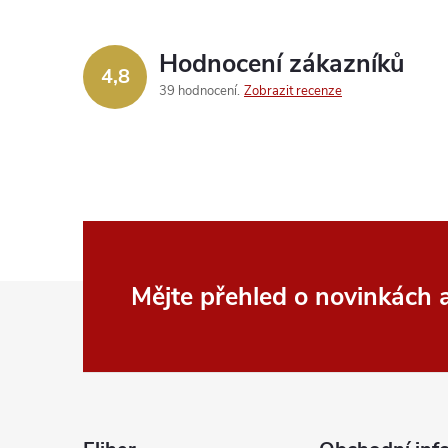
Hodnocení zákazníků
4,8
39 hodnocení
Zobrazit recenze
Z
Mějte přehled o novinkách
á
p