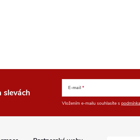
E-mail
a slevách
Vložením e-mailu souhlasíte s
podmínka