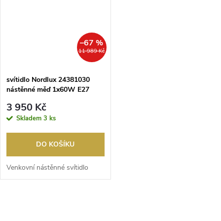
–67 %
11 989 Kč
svítidlo Nordlux 24381030
nástěnné měď 1x60W E27
IP54
3 950 Kč
Skladem
3 ks
DO KOŠÍKU
Venkovní nástěnné svítidlo
O