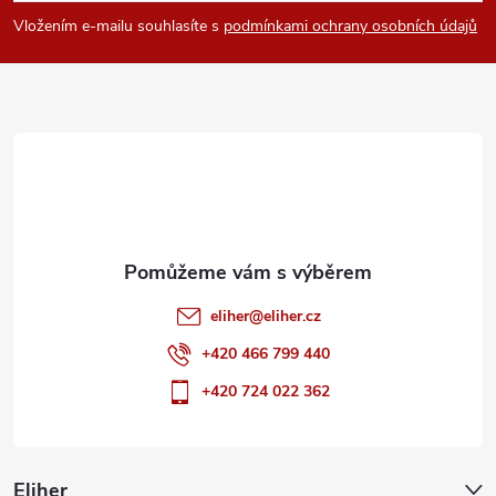
y
p
Vložením e-mailu souhlasíte s
podmínkami ochrany osobních údajů
v
a
ý
t
p
i
í
s
u
eliher
@
eliher.cz
+420 466 799 440
+420 724 022 362
Eliher