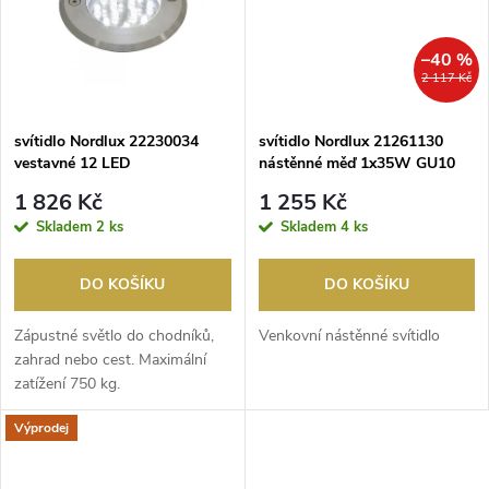
ů
ů
–40 %
2 117 Kč
svítidlo Nordlux 22230034
svítidlo Nordlux 21261130
vestavné 12 LED
nástěnné měď 1x35W GU10
IP54
1 826 Kč
1 255 Kč
Skladem
2 ks
Skladem
4 ks
DO KOŠÍKU
DO KOŠÍKU
Zápustné světlo do chodníků,
Venkovní nástěnné svítidlo
zahrad nebo cest. Maximální
zatížení 750 kg.
Výprodej