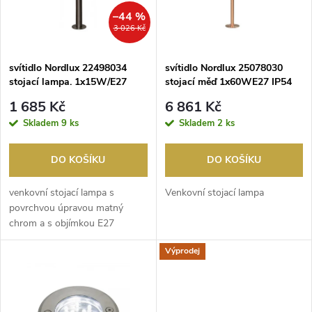
n
i
–44 %
3 026 Kč
í
s
p
svítidlo Nordlux 22498034
svítidlo Nordlux 25078030
stojací lampa. 1x15W/E27
stojací měď 1x60WE27 IP54
p
IP54
r
1 685 Kč
6 861 Kč
r
Skladem
9 ks
Skladem
2 ks
o
o
DO KOŠÍKU
DO KOŠÍKU
d
d
venkovní stojací lampa s
Venkovní stojací lampa
u
povrchvou úpravou matný
chrom a s objímkou E27
u
k
Výprodej
k
t
t