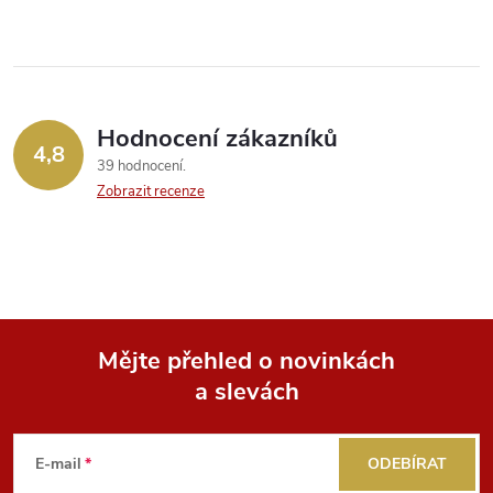
v
l
á
Hodnocení zákazníků
d
4,8
39 hodnocení
a
Zobrazit recenze
c
í
p
Mějte přehled o novinkách
r
a slevách
Z
v
k
á
E-mail
ODEBÍRAT