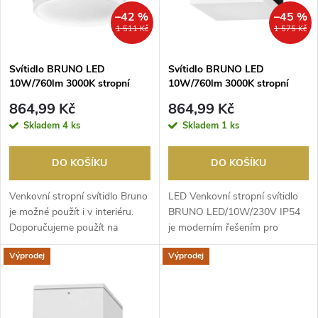
n
i
–42 %
–45 %
1 511 Kč
1 575 Kč
í
s
p
Svítidlo BRUNO LED
Svítidlo BRUNO LED
10W/760lm 3000K stropní
10W/760lm 3000K stropní
p
IP54 černá
IP54 černá
r
864,99 Kč
864,99 Kč
r
Skladem
4 ks
Skladem
1 ks
o
o
DO KOŠÍKU
DO KOŠÍKU
d
d
Venkovní stropní svítidlo Bruno
LED Venkovní stropní svítidlo
u
je možné použít i v interiéru.
BRUNO LED/10W/230V IP54
Doporučujeme použít na
je moderním řešením pro
u
chodbách, toa...
osvětlení vašeho domu...
k
Výprodej
Výprodej
k
t
t