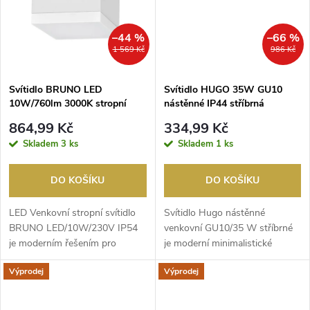
ů
ů
–44 %
–66 %
1 569 Kč
986 Kč
Svítidlo BRUNO LED
Svítidlo HUGO 35W GU10
10W/760lm 3000K stropní
nástěnné IP44 stříbrná
IP54 bílá
864,99 Kč
334,99 Kč
Skladem
3 ks
Skladem
1 ks
DO KOŠÍKU
DO KOŠÍKU
LED Venkovní stropní svítidlo
Svítidlo Hugo nástěnné
BRUNO LED/10W/230V IP54
venkovní GU10/35 W stříbrné
je moderním řešením pro
je moderní minimalistické
osvětlení vašeho domu...
osvětlení s robustním ...
Výprodej
Výprodej