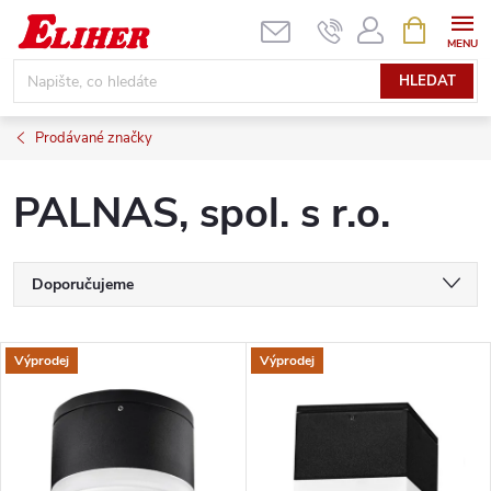
Přejít
NÁKUPNÍ
KOŠÍK
na
obsah
HLEDAT
Prodávané značky
PALNAS, spol. s r.o.
Ř
Doporučujeme
a
Nejlevnější
V
Výprodej
Výprodej
Nejdražší
z
ý
Nejprodávanější
e
p
Abecedně