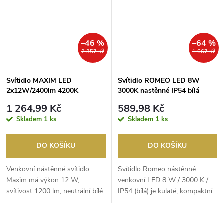
–46 %
–64 %
2 357 Kč
1 667 Kč
Svítidlo MAXIM LED
Svítidlo ROMEO LED 8W
2x12W/2400lm 4200K
3000K nastěnné IP54 bílá
nástěnné IP54 antracit
1 264,99 Kč
589,98 Kč
Skladem
1 ks
Skladem
1 ks
DO KOŠÍKU
DO KOŠÍKU
Venkovní nástěnné svítidlo
Svítidlo Romeo nástěnné
Maxim má výkon 12 W,
venkovní LED 8 W / 3000 K /
svítivost 1200 lm, neutrální bílé
IP54 (bílá) je kulaté, kompaktní
světlo (4200 K) a...
osvětlení (prů...