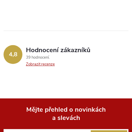
O
v
l
á
Hodnocení zákazníků
d
4,8
39 hodnocení
a
Zobrazit recenze
c
í
p
Mějte přehled o novinkách
r
a slevách
Z
v