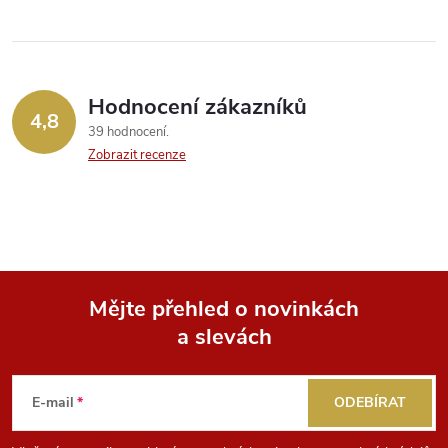
ů
ů
l
á
Hodnocení zákazníků
d
4,8
39 hodnocení
a
Zobrazit recenze
c
í
p
Mějte přehled o novinkách
r
a slevách
Z
v
k
á
E-mail
ODEBÍRAT
y