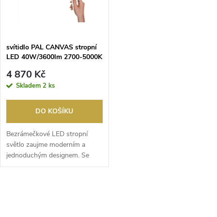
n
i
í
s
p
svítidlo PAL CANVAS stropní
LED 40W/3600lm 2700-5000K
p
bílá
r
4 870 Kč
r
Skladem
2 ks
o
o
DO KOŠÍKU
d
d
Bezrámečkové LED stropní
u
světlo zaujme moderním a
jednoduchým designem. Se
u
svým bílým plastovým stín...
k
k
O
t
t
v