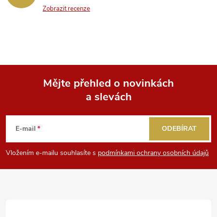
Zobrazit recenze
Mějte přehled o novinkách
a slevách
Z
á
E-mail
ODEBÍRAT
p
Vložením e-mailu souhlasíte s
podmínkami ochrany osobních údajů
a
t