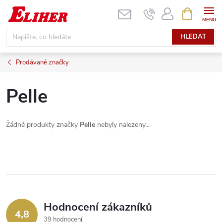
Přejít
NÁKUPNÍ
KOŠÍK
na
obsah
HLEDAT
Prodávané značky
Pelle
Žádné produkty značky
Pelle
nebyly nalezeny...
Hodnocení zákazníků
4,8
39 hodnocení