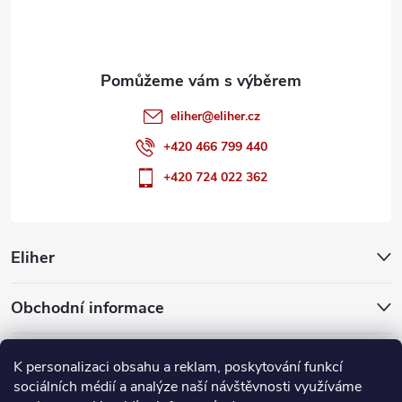
í
eliher
@
eliher.cz
+420 466 799 440
+420 724 022 362
Eliher
Obchodní informace
Partnerské weby
K personalizaci obsahu a reklam, poskytování funkcí
sociálních médií a analýze naší návštěvnosti využíváme