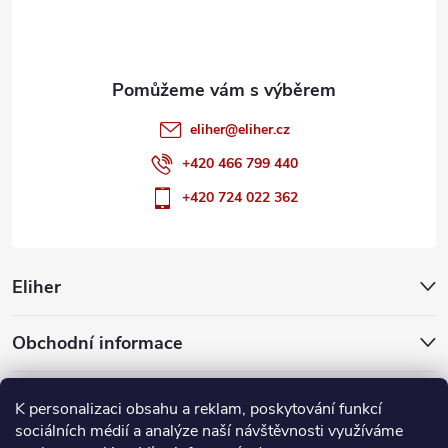
í
eliher
@
eliher.cz
+420 466 799 440
+420 724 022 362
Eliher
Obchodní informace
Partnerské weby
K personalizaci obsahu a reklam, poskytování funkcí
sociálních médií a analýze naší návštěvnosti využíváme