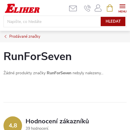
Přejít
NÁKUPNÍ
KOŠÍK
na
obsah
HLEDAT
Prodávané značky
RunForSeven
Žádné produkty značky
RunForSeven
nebyly nalezeny...
Hodnocení zákazníků
4,8
39 hodnocení