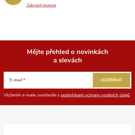
Zobrazit recenze
Mějte přehled o novinkách
a slevách
Z
á
E-mail
ODEBÍRAT
p
Vložením e-mailu souhlasíte s
podmínkami ochrany osobních údajů
a
t