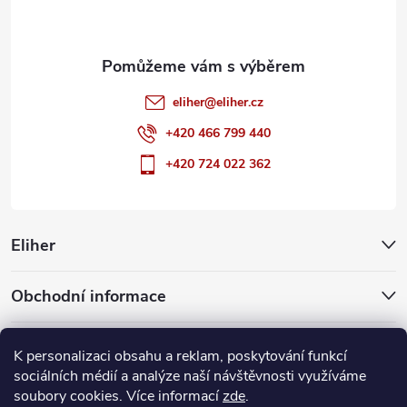
í
eliher
@
eliher.cz
+420 466 799 440
+420 724 022 362
Eliher
Obchodní informace
Partnerské weby
K personalizaci obsahu a reklam, poskytování funkcí
sociálních médií a analýze naší návštěvnosti využíváme
soubory cookies. Více informací
zde
.