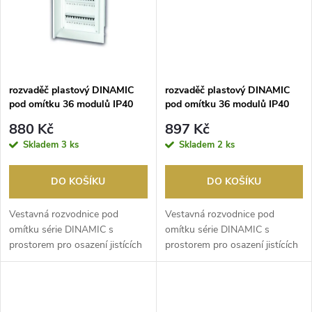
ů
ů
rozvaděč plastový DINAMIC
rozvaděč plastový DINAMIC
pod omítku 36 modulů IP40
pod omítku 36 modulů IP40
kouř.dvířka
880 Kč
897 Kč
Skladem
3 ks
Skladem
2 ks
DO KOŠÍKU
DO KOŠÍKU
Vestavná rozvodnice pod
Vestavná rozvodnice pod
omítku série DINAMIC s
omítku série DINAMIC s
prostorem pro osazení jistících
prostorem pro osazení jistících
prvků. Rozvodnice s 3...
prvků. Rozvodnice s ...