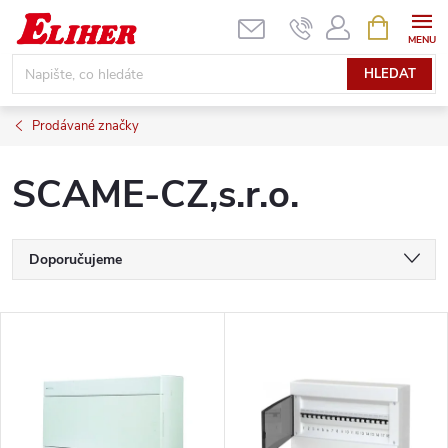
Přejít
NÁKUPNÍ
KOŠÍK
na
obsah
HLEDAT
Prodávané značky
SCAME-CZ,s.r.o.
Ř
Doporučujeme
a
Nejlevnější
V
Nejdražší
z
ý
Nejprodávanější
e
p
Abecedně