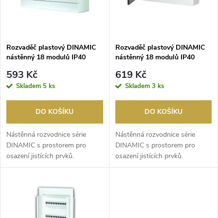
n
i
í
s
p
Rozvaděč plastový DINAMIC
Rozvaděč plastový DINAMIC
nástěnný 18 modulů IP40
nástěnný 18 modulů IP40
p
kouř.dvířka
r
593 Kč
619 Kč
r
Skladem
5 ks
Skladem
3 ks
o
o
DO KOŠÍKU
DO KOŠÍKU
d
d
Nástěnná rozvodnice série
Nástěnná rozvodnice série
u
DINAMIC s prostorem pro
DINAMIC s prostorem pro
osazení jistících prvků.
osazení jistících prvků.
u
Rozvodnice s 18 moduly DI...
Rozvodnice s 18 moduly DI...
k
k
t
t