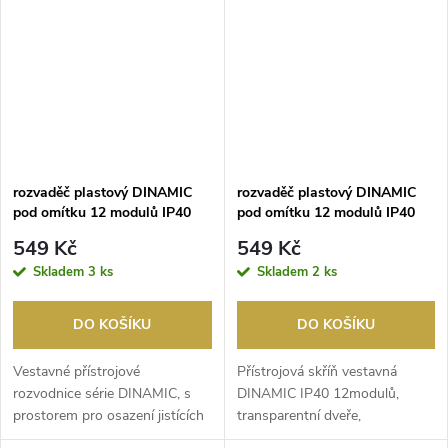
rozvaděč plastový DINAMIC
rozvaděč plastový DINAMIC
pod omítku 12 modulů IP40
pod omítku 12 modulů IP40
kouř.dvířka
549 Kč
549 Kč
Skladem
3 ks
Skladem
2 ks
DO KOŠÍKU
DO KOŠÍKU
Vestavné přístrojové
Přístrojová skříň vestavná
rozvodnice série DINAMIC, s
DINAMIC IP40 12modulů,
prostorem pro osazení jistících
transparentní dveře,
prvků a krytím IP40...
svorkovnice N a PE.