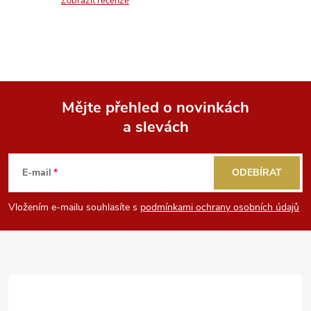
n
Zobrazit recenze
r
í
v
k
y
Mějte přehled o novinkách
v
a slevách
Z
ý
á
E-mail
ODEBÍRAT
p
p
i
Vložením e-mailu souhlasíte s
podmínkami ochrany osobních údajů
a
s
u
t