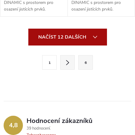
DINAMIC s prostorem pro
DINAMIC s prostorem pro
osazení jistících prvků.
osazení jistících prvků.
Rozvodnice s 24 moduly D...
Rozvodnice s 24 moduly DI...
O
NAČÍST 12 DALŠÍCH
v
l
S
1
6
t
á
r
d
á
a
n
k
c
o
í
v
Hodnocení zákazníků
4,8
á
p
39 hodnocení