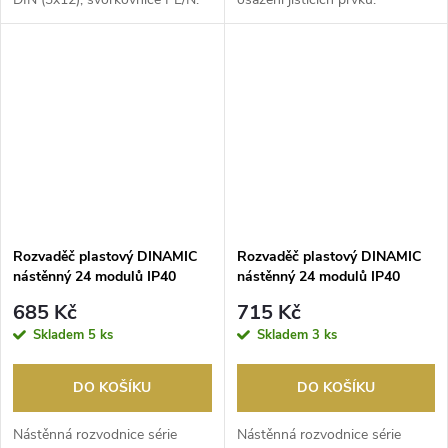
N+PE:2x...
Rozvodnice s 36 moduly DI...
Rozvaděč plastový DINAMIC
Rozvaděč plastový DINAMIC
nástěnný 24 modulů IP40
nástěnný 24 modulů IP40
kouř.dvířka
685 Kč
715 Kč
Skladem
5 ks
Skladem
3 ks
DO KOŠÍKU
DO KOŠÍKU
Nástěnná rozvodnice série
Nástěnná rozvodnice série