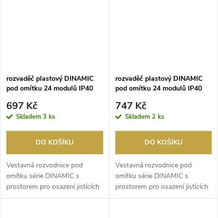
rozvaděč plastový DINAMIC
rozvaděč plastový DINAMIC
pod omítku 24 modulů IP40
pod omítku 24 modulů IP40
kouř.dvířka
697 Kč
747 Kč
Skladem
3 ks
Skladem
2 ks
DO KOŠÍKU
DO KOŠÍKU
Vestavná rozvodnice pod
Vestavná rozvodnice pod
omítku série DINAMIC s
omítku série DINAMIC s
prostorem pro osazení jistících
prostorem pro osazení jistících
prvků. Rozvodnice s ...
prvků. Rozvodnice s ...