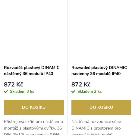
Rozvaděč plastový DINAMIC
Rozvaděč plastový DINAMIC
nástěnný 36 modulů IP40
nástěnný 36 modulů IP40
kouř.dvířka
872 Kč
872 Kč
Skladem
3 ks
Skladem
2 ks
DO KOŠÍKU
DO KOŠÍKU
Přístrojová skříň pro nástěnnou
Nástěnná rozvodnice série
montáž s plastovými dvířky, 36
DINAMIC s prostorem pro
DIN (3x12), svorkovnice PE/N:
osazení jistících prvků.