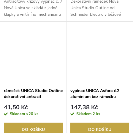
Antracitový křížový vypínač č. 7
Dekorativní rámeček Nová
Nová Unica se skládá z jedné
Unica Studio Outline od
klapky a vnitřního mechanismu
Schneider Electric v béžové
se způso...
barvě vám pomůže spolu...
rámeček UNICA Studio Outline
vypínač UNICA Asfora č.2
dekorativní antracit
aluminium bez rámečku
41,50 Kč
147,38 Kč
Skladem
>20 ks
Skladem
2 ks
DO KOŠÍKU
DO KOŠÍKU