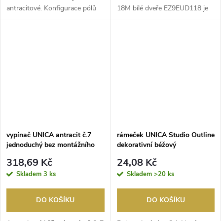
antracitové. Konfigurace pólů
18M bílé dveře EZ9EUD118 je
zásuvky je ...
vybavena 1 zemnicí a 1 n...
vypínač UNICA antracit č.7
rámeček UNICA Studio Outline
jednoduchý bez montážního
dekorativní béžový
rámečku
318,69 Kč
24,08 Kč
Skladem
3 ks
Skladem
>20 ks
DO KOŠÍKU
DO KOŠÍKU