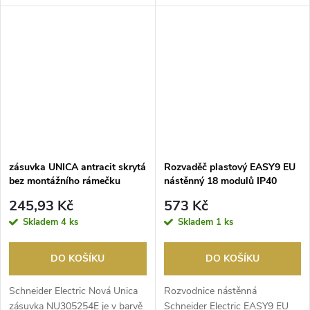
zvýšené krytí...
svorky.
zásuvka UNICA antracit skrytá
Rozvaděč plastový EASY9 EU
bez montážního rámečku
nástěnný 18 modulů IP40
245,93 Kč
573 Kč
Skladem
4 ks
Skladem
1 ks
DO KOŠÍKU
DO KOŠÍKU
Schneider Electric Nová Unica
Rozvodnice nástěnná
zásuvka NU305254E je v barvě
Schneider Electric EASY9 EU