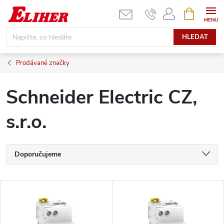
Přejít
NÁKUPNÍ
KOŠÍK
na
obsah
HLEDAT
Prodávané značky
Schneider Electric CZ,
s.r.o.
Ř
Doporučujeme
a
Nejlevnější
V
Nejdražší
z
ý
Nejprodávanější