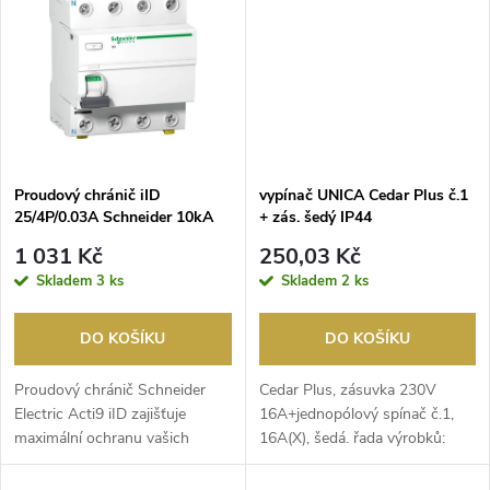
t
t
ů
ů
Proudový chránič iID
vypínač UNICA Cedar Plus č.1
25/4P/0.03A Schneider 10kA
+ zás. šedý IP44
typ A
1 031 Kč
250,03 Kč
Skladem
3 ks
Skladem
2 ks
DO KOŠÍKU
DO KOŠÍKU
Proudový chránič Schneider
Cedar Plus, zásuvka 230V
Electric Acti9 iID zajišťuje
16A+jednopólový spínač č.1,
maximální ochranu vašich
16A(X), šedá. řada výrobků:
elektrických obvodů...
Cedar Plus - úprava...