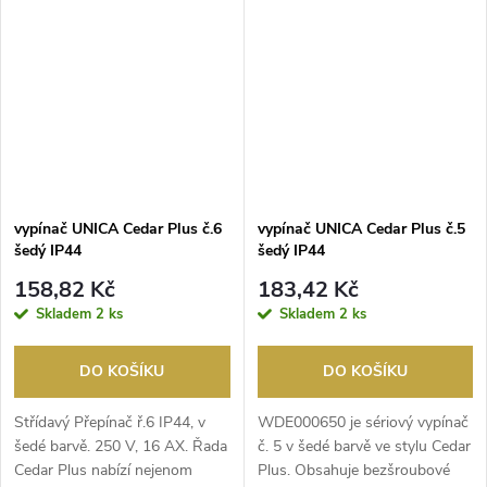
vypínač UNICA Cedar Plus č.6
vypínač UNICA Cedar Plus č.5
šedý IP44
šedý IP44
158,82 Kč
183,42 Kč
Skladem
2 ks
Skladem
2 ks
DO KOŠÍKU
DO KOŠÍKU
Střídavý Přepínač ř.6 IP44, v
WDE000650 je sériový vypínač
šedé barvě. 250 V, 16 AX. Řada
č. 5 v šedé barvě ve stylu Cedar
Cedar Plus nabízí nejenom
Plus. Obsahuje bezšroubové