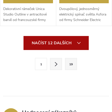
Dekorativní rámeček Unica
Dvoupólový, jednosměrný
Studio Outline v antracitové
elektrický spínač světla Asfora
barvě od francouzské firmy
od firmy Schneider Electric
Schneider Electric...
(EPH0200161) vho...
O
NAČÍST 12 DALŠÍCH
v
l
S
1
19
t
á
r
d
á
a
n
k
c
o
í
v