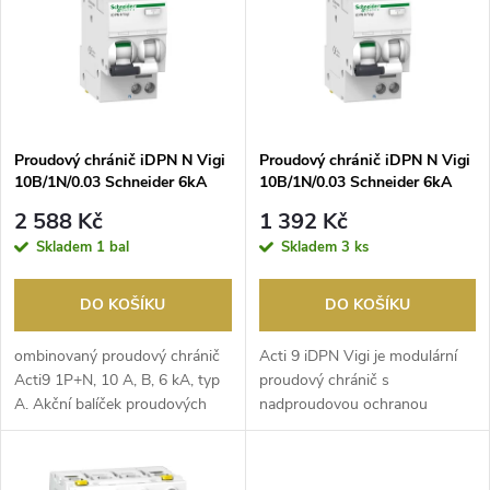
e
p
Abecedně
n
i
í
s
p
Proudový chránič iDPN N Vigi
Proudový chránič iDPN N Vigi
10B/1N/0.03 Schneider 6kA
10B/1N/0.03 Schneider 6kA
p
/AKCE 2+1 zdarma/ typ A
typ A
r
2 588 Kč
1 392 Kč
r
Skladem
1 bal
Skladem
3 ks
o
o
DO KOŠÍKU
DO KOŠÍKU
d
d
ombinovaný proudový chránič
Acti 9 iDPN Vigi je modulární
u
Acti9 1P+N, 10 A, B, 6 kA, typ
proudový chránič s ​
A. Akční balíček proudových
nadproudovou ochranou
u
chráničů s ji...
(RCBO). Je to jistič 1P+N s...
k
k