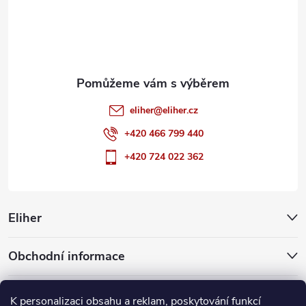
t
í
eliher
@
eliher.cz
+420 466 799 440
+420 724 022 362
Eliher
Obchodní informace
Partnerské weby
K personalizaci obsahu a reklam, poskytování funkcí