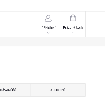
rdeaux
Kariéra
NÁKUPNÍ
KOŠÍK
Prázdný košík
Přihlášení
ODÁVANĚJŠÍ
ABECEDNĚ