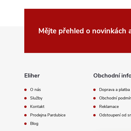
p
r
v
Z
Mějte přehled o novinkách
k
á
y
p
v
a
ý
Eliher
Obchodní inf
p
t
O nás
Doprava a platba
i
Služby
Obchodní podmí
í
Kontakt
Reklamace
s
Prodejna Pardubice
Odstoupení od s
u
Blog