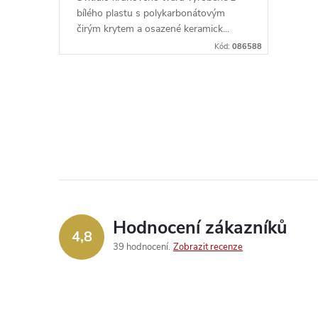
d
k
bílého plastu s polykarbonátovým
u
čirým krytem a osazené keramick...
t
Kód:
086588
k
ů
t
O
v
ů
l
á
d
Hodnocení zákazníků
4,8
a
39 hodnocení
Zobrazit recenze
c
í