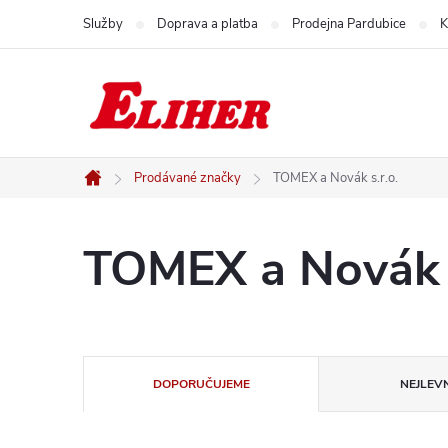
Přejít
Služby
Doprava a platba
Prodejna Pardubice
K
na
obsah
Prodávané značky
TOMEX a Novák s.r.o.
Domů
TOMEX a Novák s
Ř
DOPORUČUJEME
NEJLEVN
a