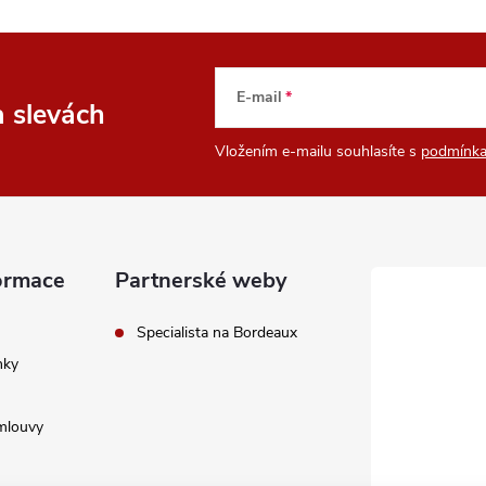
E-mail
a slevách
Vložením e-mailu souhlasíte s
podmínka
ormace
Partnerské weby
Specialista na Bordeaux
nky
mlouvy