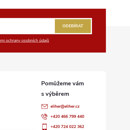
ODEBÍRAT
mi ochrany osobních údajů
eliher
@
eliher.cz
+420 466 799 440
+420 724 022 362