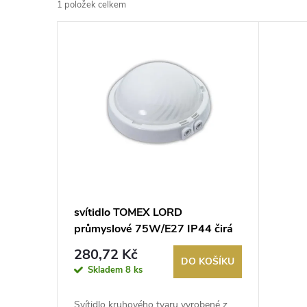
1
položek celkem
z
V
e
ý
n
p
í
i
p
s
r
p
svítidlo TOMEX LORD
o
průmyslové 75W/E27 IP44 čirá
r
bílá
d
280,72 Kč
DO KOŠÍKU
o
Skladem
8 ks
u
Svítidlo kruhového tvaru vyrobené z