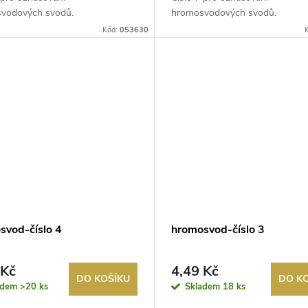
vodových svodů.
hromosvodových svodů.
Kód:
053630
svod-číslo 4
hromosvod-číslo 3
 Kč
4,49 Kč
DO KOŠÍKU
DO K
adem
>20 ks
Skladem
18 ks