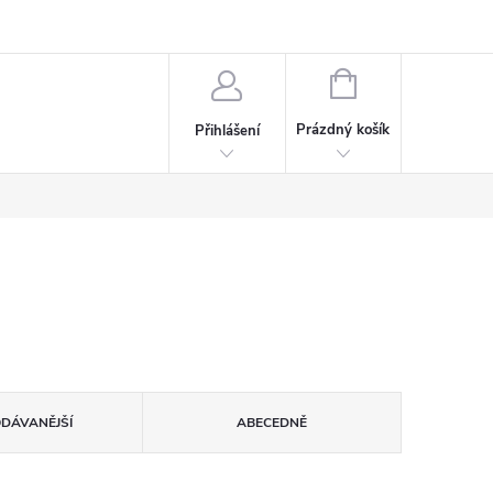
rdeaux
Kariéra
NÁKUPNÍ
KOŠÍK
Prázdný košík
Přihlášení
ODÁVANĚJŠÍ
ABECEDNĚ