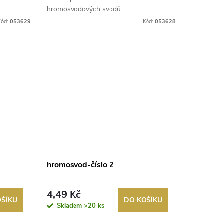
hromosvodových svodů.
Kód:
053629
Kód:
053628
hromosvod-číslo 2
4,49 Kč
OŠÍKU
DO KOŠÍKU
Skladem
>20 ks