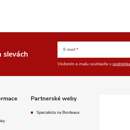
n
í
E-mail
a slevách
Vložením e-mailu souhlasíte s
podmínka
ormace
Partnerské weby
Specialista na Bordeaux
nky