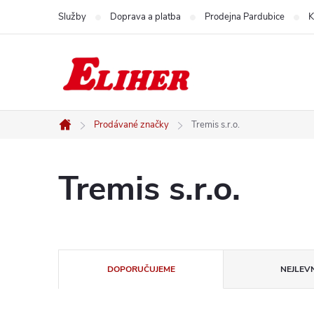
Přejít
Služby
Doprava a platba
Prodejna Pardubice
K
na
obsah
Prodávané značky
Tremis s.r.o.
Domů
Tremis s.r.o.
Ř
DOPORUČUJEME
NEJLEVN
a