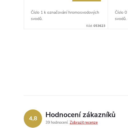
Číslo 1 k označování hromosvodových
Číslo 
svodů.
svodů.
Kód:
053623
O
v
l
á
d
a
Hodnocení zákazníků
c
4,8
39 hodnocení
Zobrazit recenze