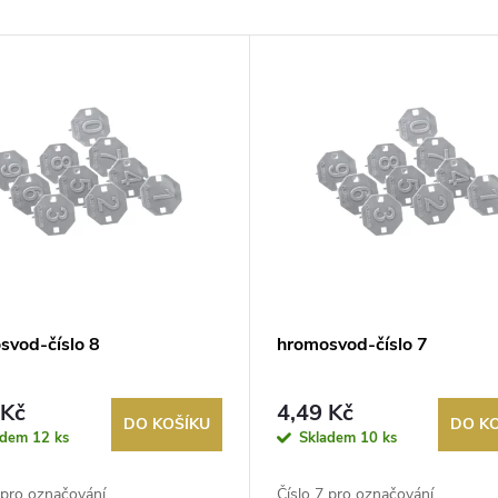
svod-číslo 8
hromosvod-číslo 7
 Kč
4,49 Kč
DO KOŠÍKU
DO K
adem
12 ks
Skladem
10 ks
 pro označování
Číslo 7 pro označování