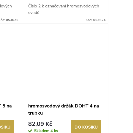
dových
Číslo 2 k označování hromosvodových
svodů.
Kód:
053625
Kód:
053624
 5 na
hromosvodový držák DOHT 4 na
trubku
82,09 Kč
OŠÍKU
DO KOŠÍKU
Skladem
4 ks