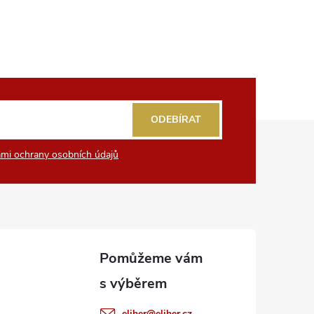
ODEBÍRAT
mi ochrany osobních údajů
eliher
@
eliher.cz