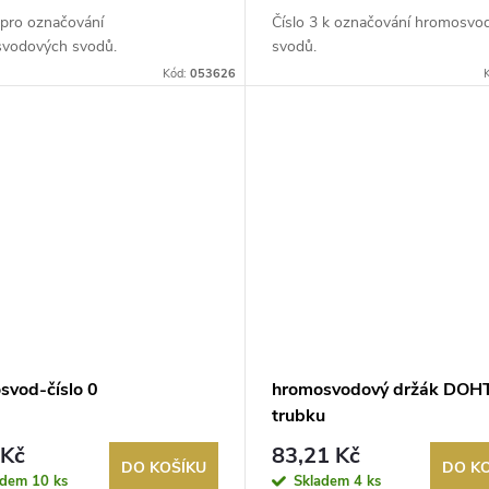
 pro označování
Číslo 3 k označování hromosvo
vodových svodů.
svodů.
Kód:
053626
svod-číslo 0
hromosvodový držák DOHT
trubku
 Kč
83,21 Kč
DO KOŠÍKU
DO K
adem
10 ks
Skladem
4 ks