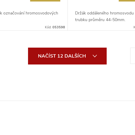
0 k označování hromosvodových
Držák oddáleného hromosvodu
trubku průměru 44-50mm.
Kód:
053598
S
NAČÍST 12 DALŠÍCH
t
r
á
n
k
o
v
á