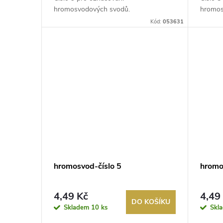
d
k
hromosvodových svodů.
hromos
u
Kód:
053631
t
k
ů
t
ů
hromosvod-číslo 5
hromo
4,49 Kč
4,49
DO KOŠÍKU
Skladem
10 ks
Skl