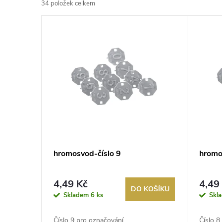
34
položek celkem
z
V
e
ý
n
p
í
i
p
s
r
p
hromosvod-číslo 9
hromo
o
r
d
4,49 Kč
4,49
DO KOŠÍKU
o
Skladem
6 ks
Skl
u
Číslo 9 pro označování
Číslo 8