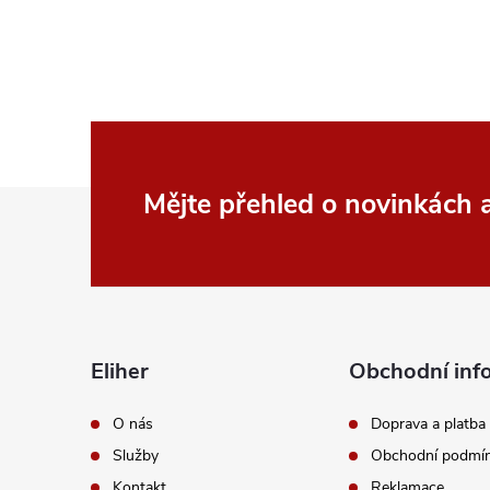
í
p
r
v
k
Z
Mějte přehled o novinkách
y
á
v
p
ý
p
a
Eliher
Obchodní inf
i
t
O nás
Doprava a platba
s
Služby
Obchodní podmí
í
Kontakt
Reklamace