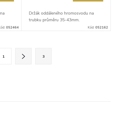
 na
Držák oddáleného hromosvodu na
trubku průměru 35-43mm.
Kód:
052464
Kód:
052162
1
3