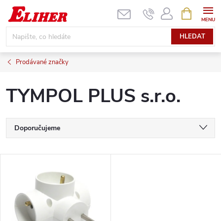
Přejít
NÁKUPNÍ
KOŠÍK
na
obsah
HLEDAT
Prodávané značky
TYMPOL PLUS s.r.o.
Ř
Doporučujeme
a
Nejlevnější
V
Nejdražší
z
ý
Nejprodávanější
e
p
Abecedně