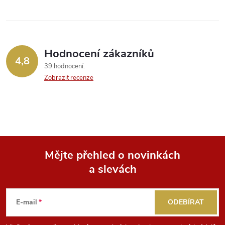
ů
ů
l
á
Hodnocení zákazníků
d
4,8
39 hodnocení
a
Zobrazit recenze
c
í
p
Mějte přehled o novinkách
r
a slevách
Z
v
k
á
E-mail
ODEBÍRAT
y