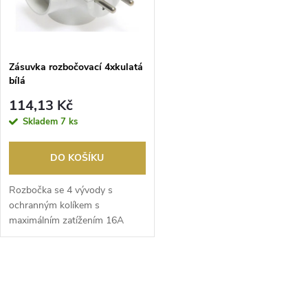
n
i
í
s
p
Zásuvka rozbočovací 4xkulatá
bílá
p
r
114,13 Kč
r
Skladem
7 ks
o
o
DO KOŠÍKU
d
d
Rozbočka se 4 vývody s
u
ochranným kolíkem s
maximálním zatížením 16A
u
230V.
k
k
O
t
t
v