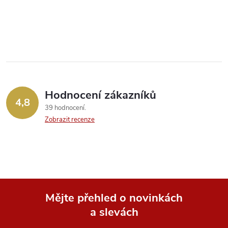
O
v
l
á
Hodnocení zákazníků
d
4,8
39 hodnocení
a
Zobrazit recenze
c
í
p
Mějte přehled o novinkách
r
a slevách
Z
v