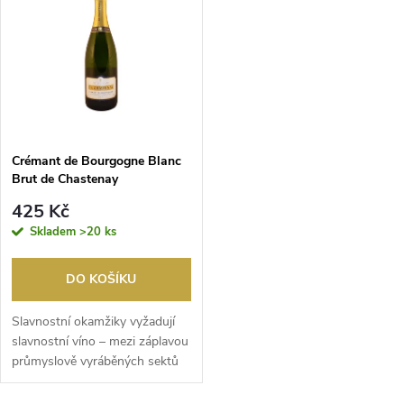
t
t
ů
ů
Crémant de Bourgogne Blanc
Brut de Chastenay
425 Kč
Skladem
>20 ks
DO KOŠÍKU
Slavnostní okamžiky vyžadují
slavnostní víno – mezi záplavou
průmyslově vyráběných sektů
chuťovou d...