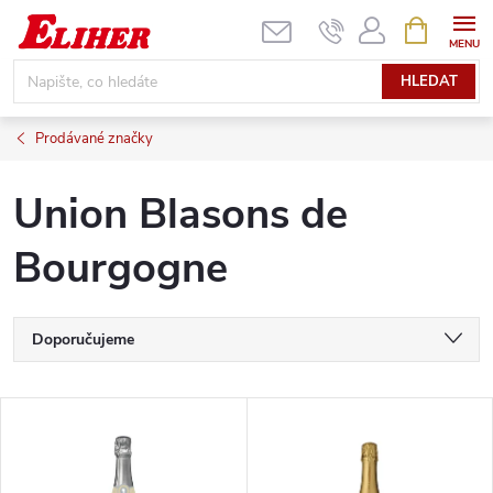
Přejít
NÁKUPNÍ
KOŠÍK
na
obsah
HLEDAT
Prodávané značky
Union Blasons de
Bourgogne
Ř
Doporučujeme
a
Nejlevnější
V
Nejdražší
z
ý
Nejprodávanější