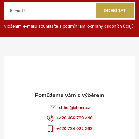
k
á
E-mail
ODEBÍRAT
y
p
Vložením e-mailu souhlasíte s
podmínkami ochrany osobních údajů
v
a
ý
t
p
i
í
s
u
eliher
@
eliher.cz
+420 466 799 440
+420 724 022 362