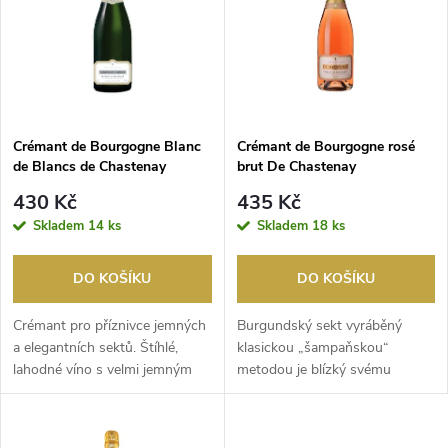
e
p
Abecedně
n
i
í
s
p
Crémant de Bourgogne Blanc
Crémant de Bourgogne rosé
de Blancs de Chastenay
brut De Chastenay
p
r
430 Kč
435 Kč
r
Skladem
14 ks
Skladem
18 ks
o
o
DO KOŠÍKU
DO KOŠÍKU
d
d
Crémant pro příznivce jemných
Burgundský sekt vyráběný
u
a elegantních sektů. Štíhlé,
klasickou „šampaňskou“
lahodné víno s velmi jemným
metodou je blízký svému
u
perlením a v...
slavnému vzoru i složením o...
k
k