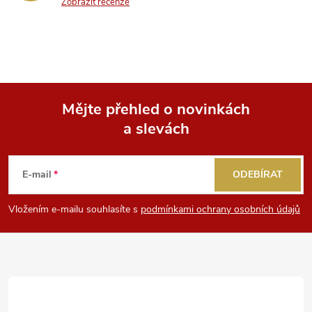
Zobrazit recenze
Mějte přehled o novinkách
a slevách
Z
á
E-mail
ODEBÍRAT
p
Vložením e-mailu souhlasíte s
podmínkami ochrany osobních údajů
a
t