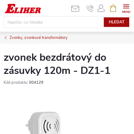
Přejít
NÁKUPNÍ
KOŠÍK
na
obsah
HLEDAT
Zvonky, zvonkové transformátory
zvonek bezdrátový do
zásuvky 120m - DZ1-1
Kód produktu:
004129