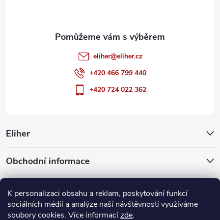
í
eliher
@
eliher.cz
+420 466 799 440
+420 724 022 362
Eliher
Obchodní informace
Partnerské weby
K personalizaci obsahu a reklam, poskytování funkcí
sociálních médií a analýze naší návštěvnosti využíváme
soubory cookies. Více informací
zde
.