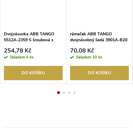
Dvojzásuvka ABB TANGO
rámeček ABB TANGO
5512A-2359 S šroubová s
dvojnásobný šedá 3901A-B20
clonkami, světle šedá
S
254,78 Kč
70,08 Kč
Skladem
4 ks
Skladem
10 ks
DO KOŠÍKU
DO KOŠÍKU