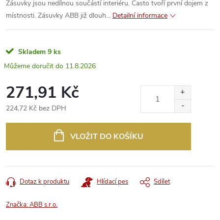
Zásuvky jsou nedílnou součástí interiéru. Často tvoří první dojem z
místnosti. Zásuvky ABB již dlouh...
Detailní informace
Skladem
9 ks
11.8.2026
271,91 Kč
224,72 Kč bez DPH
Měrná
cena:
VLOŽIT DO KOŠÍKU
Dotaz k produktu
Hlídací pes
Sdílet
Značka:
ABB s.r.o.