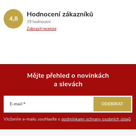
Hodnocení zákazníků
4,8
39 hodnocení
Zobrazit recenze
Mějte přehled o novinkách
a slevách
Z
á
E-mail
ODEBÍRAT
p
Vložením e-mailu souhlasíte s
podmínkami ochrany osobních údajů
a