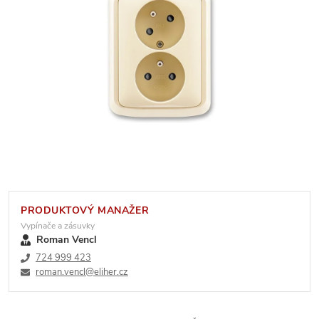
PRODUKTOVÝ MANAŽER
Vypínače a zásuvky
Roman Vencl
724 999 423
roman.vencl@eliher.cz