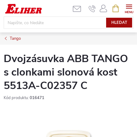
Přejít
NÁKUPNÍ
KOŠÍK
na
obsah
HLEDAT
Tango
Dvojzásuvka ABB TANGO
s clonkami slonová kost
5513A-C02357 C
Kód produktu:
016471