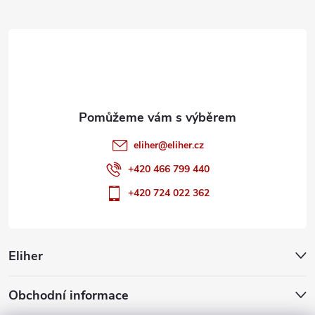
t
í
eliher
@
eliher.cz
+420 466 799 440
+420 724 022 362
Eliher
Obchodní informace