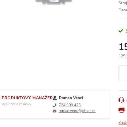
Stro
Elem
1
129,
Měr
cena
PRODUKTOVÝ MANAŽER
Roman Vencl
Vypínače a zásuvky
724 999 423
roman.vencl@eliher.cz
Znač