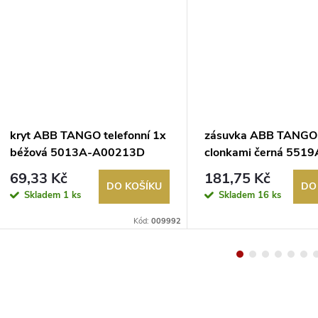
kryt ABB TANGO telefonní 1x
zásuvka ABB TANGO
béžová 5013A-A00213D
clonkami černá 5519
A02357 N
69,33 Kč
181,75 Kč
DO KOŠÍKU
DO
Skladem
1 ks
Skladem
16 ks
Kód:
009992