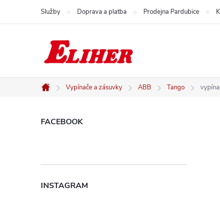
Přejít
Služby
Doprava a platba
Prodejna Pardubice
K
na
obsah
Vypínače a zásuvky
ABB
Tango
vypína
Domů
P
FACEBOOK
o
s
INSTAGRAM
t