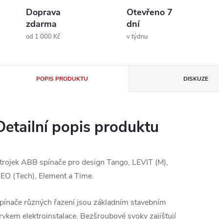
Doprava
Otevřeno 7
zdarma
dní
od 1 000 Kč
v týdnu
POPIS PRODUKTU
DISKUZE
Detailní popis produktu
trojek ABB spínače pro design Tango, LEVIT (M),
EO (Tech), Element a Time.
pínače různých řazení jsou základním stavebním
rvkem elektroinstalace. Bezšroubové svoky zajišťují