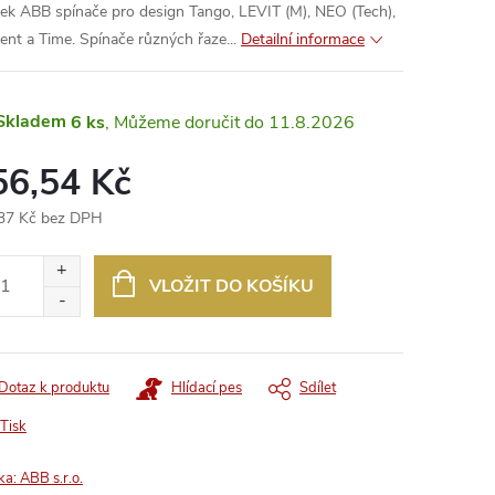
jek ABB spínače pro design Tango, LEVIT (M), NEO (Tech),
ent a Time. Spínače různých řaze...
Detailní informace
Skladem
6 ks
11.8.2026
56,54 Kč
37 Kč bez DPH
ná
:
VLOŽIT DO KOŠÍKU
Dotaz k produktu
Hlídací pes
Sdílet
Tisk
ka:
ABB s.r.o.