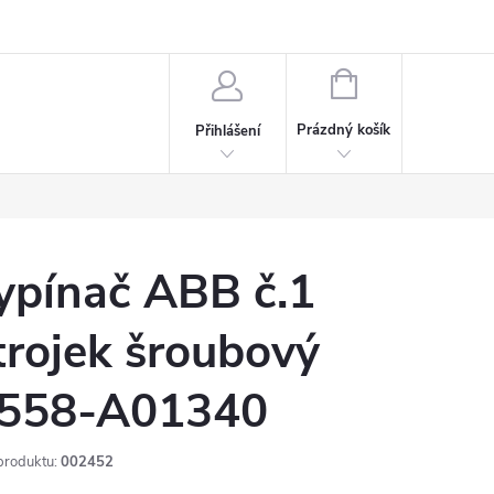
rdeaux
Kariéra
NÁKUPNÍ
KOŠÍK
Prázdný košík
Přihlášení
ypínač ABB č.1
trojek šroubový
558-A01340
produktu:
002452