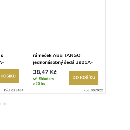
 s
rámeček ABB TANGO
rámeče
A-
jednonásobný šedá 3901A-
pětinás
B10 S
B
38,47 Kč
140,1
 KOŠÍKU
DO KOŠÍKU
Skladem
Sklad
>20 ks
Kód:
025484
Kód:
007022