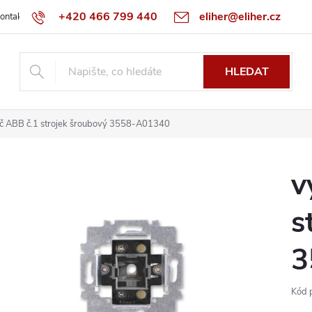
+420 466 799 440
eliher@eliher.cz
ontakt
Obchodní podmínky
Reklamační řád
Specialista na Bo
HLEDAT
č ABB č.1 strojek šroubový 3558-A01340
v
s
3
Kód 