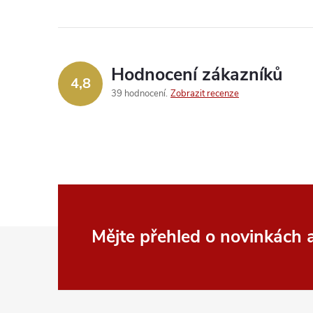
Hodnocení zákazníků
4,8
39 hodnocení
Zobrazit recenze
Z
Mějte přehled o novinkách
á
p