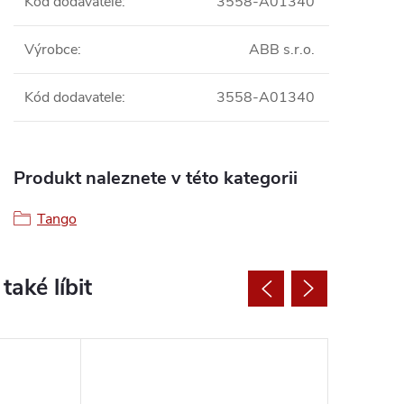
Kod dodavatele
:
3558-A01340
Výrobce
:
ABB s.r.o.
Kód dodavatele
:
3558-A01340
Produkt naleznete v této kategorii
Tango