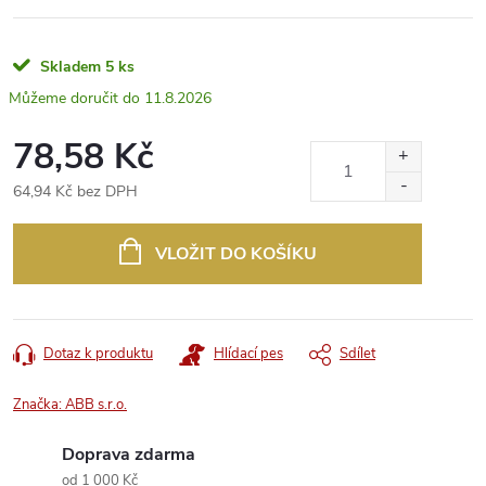
Skladem
5 ks
11.8.2026
78,58 Kč
64,94 Kč bez DPH
Měrná
cena:
VLOŽIT DO KOŠÍKU
Dotaz k produktu
Hlídací pes
Sdílet
Značka:
ABB s.r.o.
Doprava zdarma
od 1 000 Kč