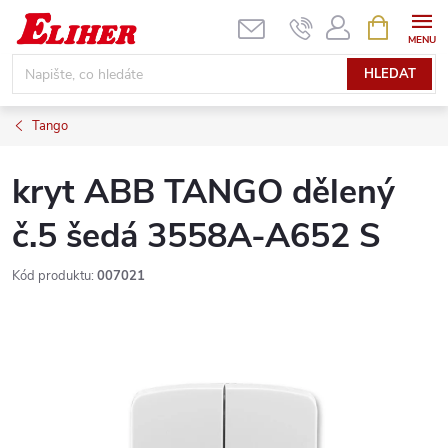
Přejít
NÁKUPNÍ
KOŠÍK
na
obsah
HLEDAT
Tango
kryt ABB TANGO dělený
č.5 šedá 3558A-A652 S
Kód produktu:
007021