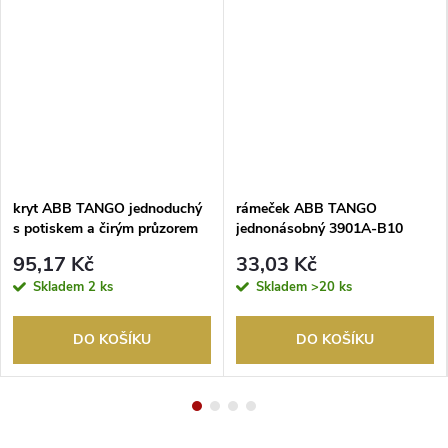
kryt ABB TANGO jednoduchý
rámeček ABB TANGO
s potiskem a čirým průzorem
jednonásobný 3901A-B10
č.3S bílá 3558A-A00933 B
95,17 Kč
33,03 Kč
Skladem
2 ks
Skladem
>20 ks
DO KOŠÍKU
DO KOŠÍKU