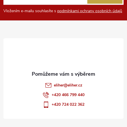
p
Vložením e-mailu souhlasíte s
podmínkami ochrany osobních údajů
a
t
í
eliher
@
eliher.cz
+420 466 799 440
+420 724 022 362