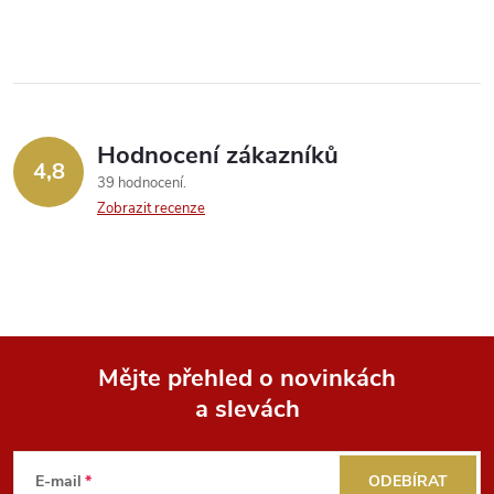
Hodnocení zákazníků
4,8
39 hodnocení
Zobrazit recenze
Mějte přehled o novinkách
a slevách
Z
á
E-mail
ODEBÍRAT