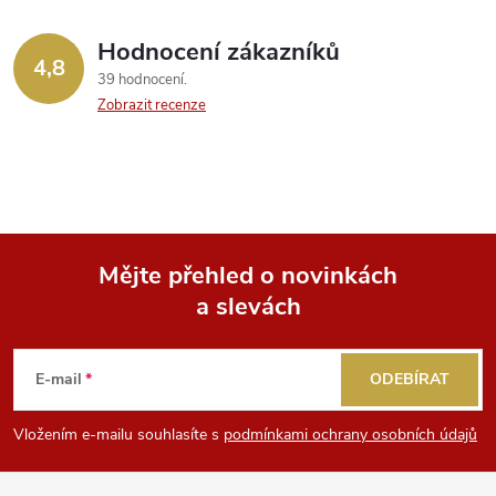
Hodnocení zákazníků
4,8
39 hodnocení
Zobrazit recenze
Mějte přehled o novinkách
a slevách
Z
á
E-mail
ODEBÍRAT
p
Vložením e-mailu souhlasíte s
podmínkami ochrany osobních údajů
a