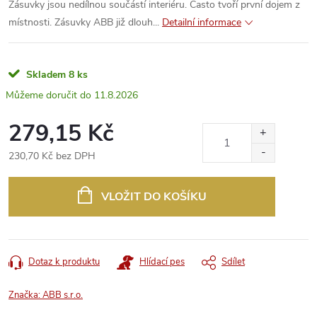
Zásuvky jsou nedílnou součástí interiéru. Často tvoří první dojem z
místnosti. Zásuvky ABB již dlouh...
Detailní informace
Skladem
8 ks
11.8.2026
279,15 Kč
230,70 Kč bez DPH
Měrná
cena:
VLOŽIT DO KOŠÍKU
Dotaz k produktu
Hlídací pes
Sdílet
Značka:
ABB s.r.o.