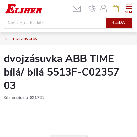
Přejít
NÁKUPNÍ
KOŠÍK
na
obsah
HLEDAT
Time, time arbo
dvojzásuvka ABB TIME
bílá/ bílá 5513F-C02357
03
Kód produktu:
021721