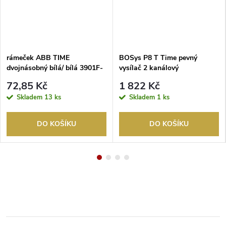
rámeček ABB TIME
BOSys P8 T Time pevný
dvojnásobný bílá/ bílá 3901F-
vysílač 2 kanálový
A00120 03
starostříbrná
72,85 Kč
1 822 Kč
Skladem
13 ks
Skladem
1 ks
DO KOŠÍKU
DO KOŠÍKU