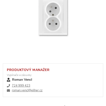
PRODUKTOVÝ MANAŽER
Vypínače a zásuvky
Roman Vencl
724 999 423
roman.vencl@eliher.cz