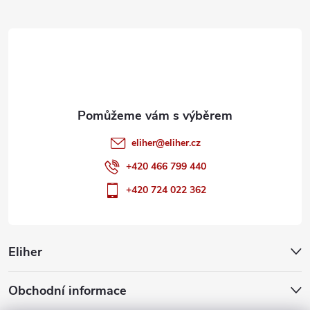
t
í
eliher
@
eliher.cz
+420 466 799 440
+420 724 022 362
Eliher
Obchodní informace