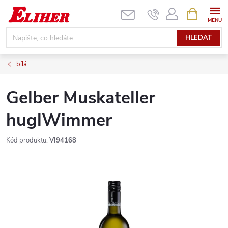
Přejít
NÁKUPNÍ
KOŠÍK
na
obsah
HLEDAT
bílá
Gelber Muskateller
huglWimmer
Kód produktu:
VI94168