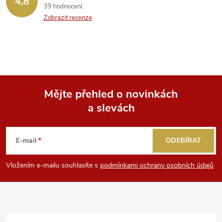
4,8
39 hodnocení
Zobrazit recenze
Mějte přehled o novinkách
a slevách
Z
á
E-mail
ODEBÍRAT
p
Vložením e-mailu souhlasíte s
podmínkami ochrany osobních údajů
a
t