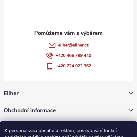
í
eliher
@
eliher.cz
+420 466 799 440
+420 724 022 362
Eliher
Obchodní informace
Partnerské weby
K personalizaci obsahu a reklam, poskytování funkcí