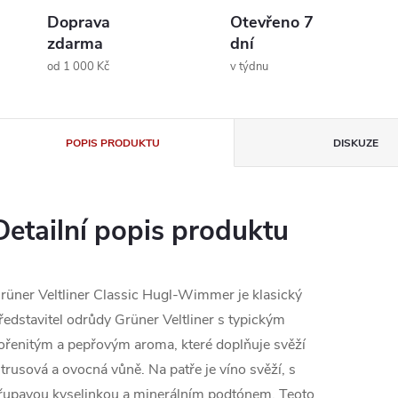
Doprava
Otevřeno 7
zdarma
dní
od 1 000 Kč
v týdnu
POPIS PRODUKTU
DISKUZE
Detailní popis produktu
rüner Veltliner Classic Hugl-Wimmer je klasický
ředstavitel odrůdy Grüner Veltliner s typickým
ořenitým a pepřovým aroma, které doplňuje svěží
itrusová a ovocná vůně. Na patře je víno svěží, s
řupavou kyselinkou a minerálním podtónem. Teoto