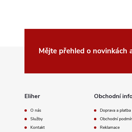
Z
Mějte přehled o novinkách
á
p
a
Eliher
Obchodní inf
t
O nás
Doprava a platba
Služby
Obchodní podmí
í
Kontakt
Reklamace