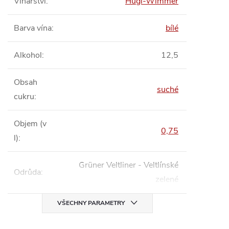
Vinařství
:
Hugl-Wimmer
Barva vína
:
bílé
Alkohol
:
12,5
Obsah
suché
cukru
:
Objem (v
0,75
l)
:
Grüner Veltliner - Veltlínské
Odrůda
:
zelené
VŠECHNY PARAMETRY