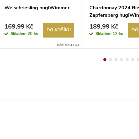
Welschriesling huglWimmer
Chardonnay 2024 Ri
Zapfersberg huglWi
169,99 Kč
189,99 Kč
DO KOŠÍKU
DO
Skladem
20 ks
Skladem
12 ks
Kód:
VI94163