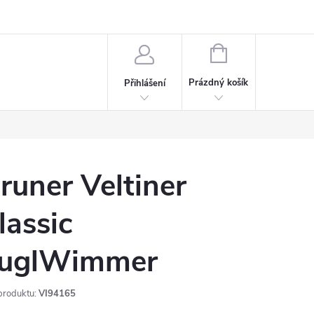
rdeaux
Kariéra
NÁKUPNÍ
KOŠÍK
Prázdný košík
Přihlášení
runer Veltiner
lassic
uglWimmer
produktu:
VI94165