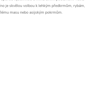
íno je skvělou volbou k lehkým předkrmům, rybám,
ílému masu nebo asijským pokrmům.