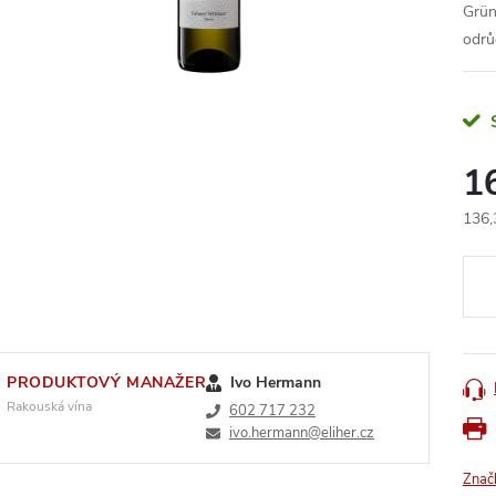
Grün
odrů
1
136,
Měr
cena
PRODUKTOVÝ MANAŽER
Ivo Hermann
Rakouská vína
602 717 232
ivo.hermann@eliher.cz
Znač