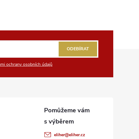
ODEBÍRAT
mi ochrany osobních údajů
eliher
@
eliher.cz