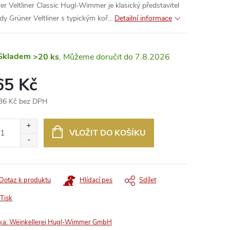
er Veltliner Classic Hugl-Wimmer je klasický představitel
dy Grüner Veltliner s typickým koř...
Detailní informace
Skladem
>20 ks
7.8.2026
65 Kč
36 Kč bez DPH
ná
:
VLOŽIT DO KOŠÍKU
Dotaz k produktu
Hlídací pes
Sdílet
Tisk
ka:
Weinkellerei Hugl-Wimmer GmbH