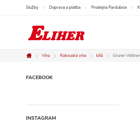
Přejít
Služby
Doprava a platba
Prodejna Pardubice
K
na
obsah
Vína
Rakouská vína
bílá
Gruner Veltine
Domů
P
FACEBOOK
o
s
INSTAGRAM
t