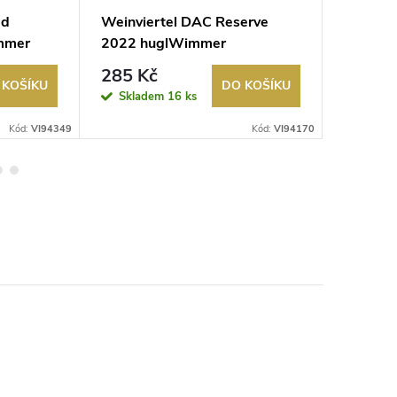
ed
Weinviertel DAC Reserve
Gelber 
mmer
2022 huglWimmer
huglWi
285 Kč
189,9
 KOŠÍKU
DO KOŠÍKU
Skladem
16 ks
Sklad
Kód:
VI94349
Kód:
VI94170