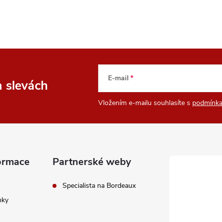
E-mail
a slevách
Vložením e-mailu souhlasíte s
podmínka
ormace
Partnerské weby
Specialista na Bordeaux
nky