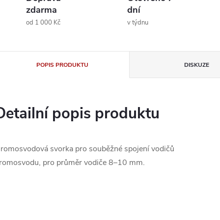
zdarma
dní
od 1 000 Kč
v týdnu
POPIS PRODUKTU
DISKUZE
Detailní popis produktu
romosvodová svorka pro souběžné spojení vodičů
romosvodu, pro průměr vodiče 8–10 mm.