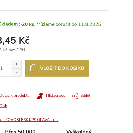
Skladem
>20 ks
11.8.2026
3,45 Kč
8 Kč bez DPH
ná
:
VLOŽIT DO KOŠÍKU
Dotaz k produktu
Hlídací pes
Sdílet
Tisk
ka:
KOVOBLESK KPS OPAVA s.r.o.
Přes 50 000
Vyškolený