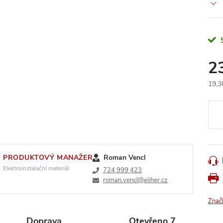
2
19,3
Měr
cena
PRODUKTOVÝ MANAŽER
Roman Vencl
Elektroinstalační materiál
724 999 423
roman.vencl@eliher.cz
Znač
Doprava
Otevřeno 7