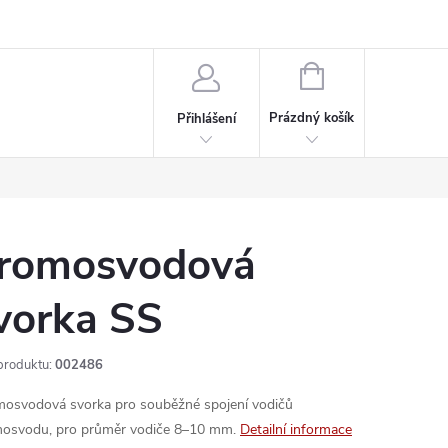
rdeaux
Kariéra
NÁKUPNÍ
KOŠÍK
Prázdný košík
Přihlášení
romosvodová
vorka SS
produktu:
002486
osvodová svorka pro souběžné spojení vodičů
osvodu, pro průměr vodiče 8–10 mm.
Detailní informace