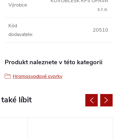
KOVOBLESK KPS OPAVA
Výrobce
:
s.r.o.
Kód
20510
dodavatele
:
Produkt naleznete v této kategorii
Hromosvodové svorky