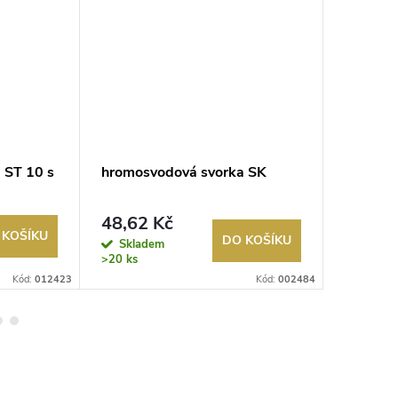
 ST 10 s
hromosvodová svorka SK
hromosv
48,62 Kč
56,17
 KOŠÍKU
DO KOŠÍKU
Skladem
Sklad
>20 ks
>20 ks
Kód:
012423
Kód:
002484