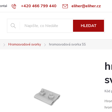
+420 466 799 440
eliher@eliher.cz
ontakt
Obchodní podmínky
Reklamační řád
Specialista na Bo
HLEDAT
l
Hromosvodové svorky
hromosvodová svorka SS
h
s
Kód 
Hrom
hrom