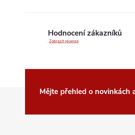
Hodnocení zákazníků
Zobrazit recenze
Z
Mějte přehled o novinkách
á
p