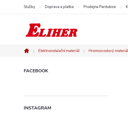
Přejít
Služby
Doprava a platba
Prodejna Pardubice
K
na
obsah
Elektroinstalační materiál
Hromosvodový materiá
Domů
P
FACEBOOK
o
s
INSTAGRAM
t